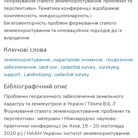
«Формування сталого землекористування: проблеми та
перспективи». Тематика конференції відображає
комплексність, міждисциплінарність і
багатовекторність проблем формування сталого
землекористування та інноваційних підходів до їх
вирішення.
Ключові слова
землекористування
,
кадастрове знімання
,
геодезичне
забезпечення
,
land use
,
cadastral survey
,
surveying
support
,
Landnutzung
,
cadastral survey
Бібліографічний опис
Проблеми геодезичного забезпечення земельного
кадастру та землеустрою в Україні / Плита В.Б. //
Формування сталого землекористування: проблеми та
перспективи : матеріали І Міжнародної науково-
практичної конференції (м. Київ, 19 – 20 листопада
2020 р.) / НААН України, Інститут землекористування,