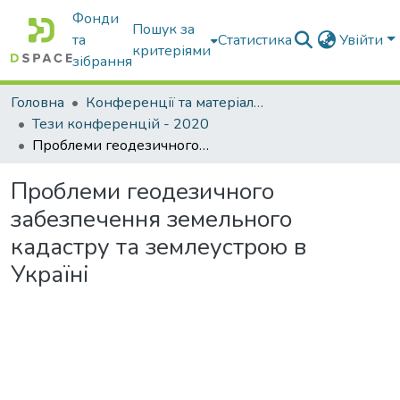
Фонди
Пошук за
та
Статистика
Увійти
критеріями
зібрання
Головна
Конференції та матеріали конференцій
Тези конференцій - 2020
Проблеми геодезичного забезпечення земельного кадастру та землеустрою в Україні
Проблеми геодезичного
забезпечення земельного
кадастру та землеустрою в
Україні