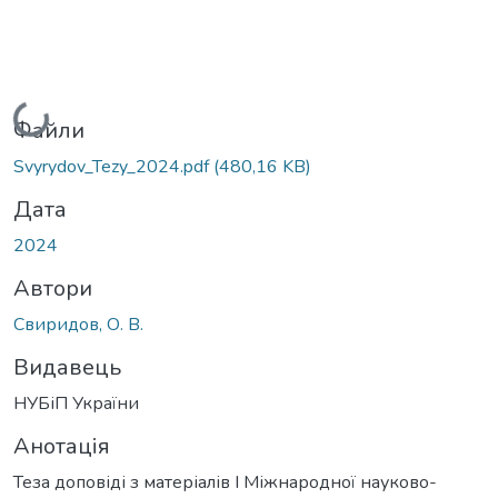
Вантажиться...
Файли
Svyrydov_Tezy_2024.pdf
(480,16 KB)
Дата
2024
Автори
Свиридов, О. В.
Видавець
НУБіП України
Анотація
Теза доповіді з матеріалів І Міжнародної науково-