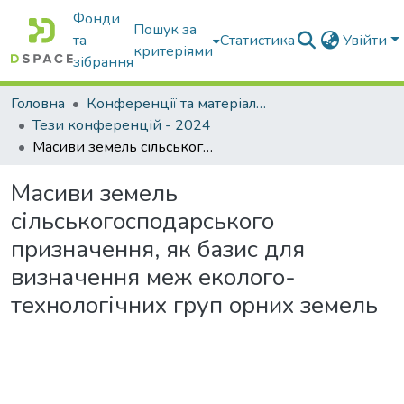
Фонди
Пошук за
та
Статистика
Увійти
критеріями
зібрання
Головна
Конференції та матеріали конференцій
Тези конференцій - 2024
Масиви земель сільськогосподарського призначення, як базис для визначення меж еколого-технологічних груп орних земель
Масиви земель
сільськогосподарського
призначення, як базис для
визначення меж еколого-
технологічних груп орних земель