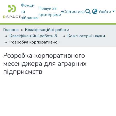
Фонди
Пошук за
та
Статистика
Увійти
критеріями
зібрання
Головна
Кваліфікаційні роботи
Кваліфікаційні роботи бакалаврів
Комп’ютерні науки
Розробка корпоративного месенджера для аграрних підприємств
Розробка корпоративного
месенджера для аграрних
підприємств