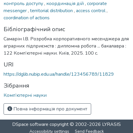
контроль доступу
,
координація дій
,
corporate
messenger
,
territorial distribution
,
access control
,
coordination of actions
Бібліографічний опис
Самарін І.В. Розробка корпоративного месенджера для
аграрних підприємств : дипломна робота ... бакалавра :
122 Комп’ютерні науки. Київ, 2025. 100 с.
URI
https://dglib.nubip.edu.ua/handle/123456789/11829
Зібрання
Комп’ютерні науки
Повна інформація про документ
DSpace software
copyright © 2002-2026
LYRASIS
Accessibility settings
Send Feedback