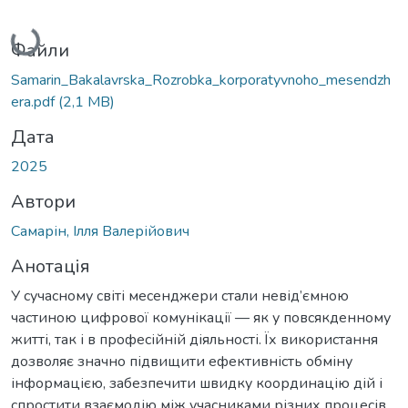
Вантажиться...
Файли
Samarin_Bakalavrska_Rozrobka_korporatyvnoho_mesendzh
era.pdf
(2,1 MB)
Дата
2025
Автори
Самарін, Ілля Валерійович
Анотація
У сучасному світі месенджери стали невід’ємною
частиною цифрової комунікації — як у повсякденному
житті, так і в професійній діяльності. Їх використання
дозволяє значно підвищити ефективність обміну
інформацією, забезпечити швидку координацію дій і
спростити взаємодію між учасниками різних процесів.