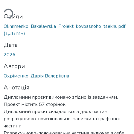
житься...
Файли
Okhrimenko_Bakalavrska_Proiekt_kovbasnoho_tsekhu.pdf
(1,38 MB)
Дата
2026
Автори
Охріменко, Дарія Валеріївна
Анотація
Дипломний проєкт виконано згідно із завданням.
Проєкт містить 57 сторінок.
Дипломний проєкт складається з двох частин
розрахунково-пояснювальної записки та графічної
частини.
Розрахунково-пояснювальна частина включає в себе