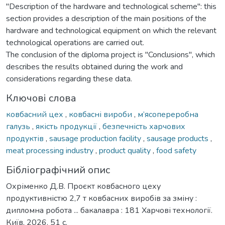
"Description of the hardware and technological scheme": this
section provides a description of the main positions of the
hardware and technological equipment on which the relevant
technological operations are carried out.
The conclusion of the diploma project is "Conclusions", which
describes the results obtained during the work and
considerations regarding these data.
Ключові слова
ковбасний цех
,
ковбасні вироби
,
м’ясопереробна
галузь
,
якість продукції
,
безпечність харчових
продуктів
,
sausage production facility
,
sausage products
,
meat processing industry
,
product quality
,
food safety
Бібліографічний опис
Охріменко Д.В. Проєкт ковбасного цеху
продуктивністю 2,7 т ковбасних виробів за зміну :
дипломна робота ... бакалавра : 181 Харчові технології.
Київ, 2026. 51 с.