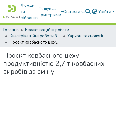
Фонди
Пошук за
та
Статистика
Увійти
критеріями
зібрання
Головна
Кваліфікаційні роботи
Кваліфікаційні роботи бакалаврів
Харчові технології
Проєкт ковбасного цеху продуктивністю 2,7 т ковбасних виробів за зміну
Проєкт ковбасного цеху
продуктивністю 2,7 т ковбасних
виробів за зміну