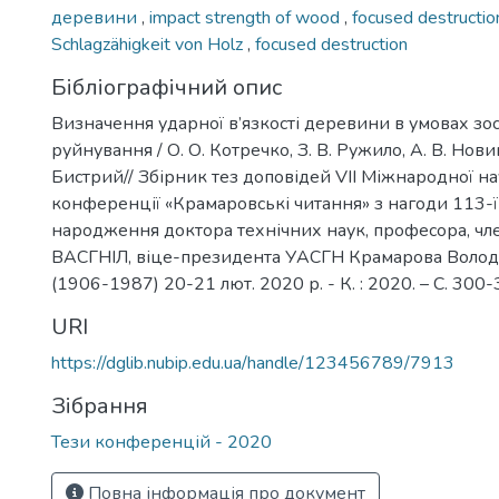
деревини
,
impact strength of wood
,
focused destructi
Schlagzähigkeit von Holz
,
focused destruction
Бібліографічний опис
Визначення ударної в’язкості деревини в умовах з
руйнування / О. О. Котречко, З. В. Ружило, А. В. Нови
Бистрий// Збірник тез доповідей VIІ Міжнародної на
конференції «Крамаровські читання» з нагоди 113-ї 
народження доктора технічних наук, професора, ч
ВАСГНІЛ, віце-президента УАСГН Крамарова Воло
(1906-1987) 20-21 лют. 2020 р. - К. : 2020. – С. 300-
URI
https://dglib.nubip.edu.ua/handle/123456789/7913
Зібрання
Тези конференцій - 2020
Повна інформація про документ