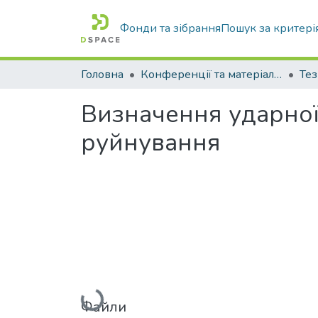
Фонди та зібрання
Пошук за критері
Головна
Конференції та матеріали конференцій
Тез
Визначення ударної
руйнування
Вантажиться...
Файли