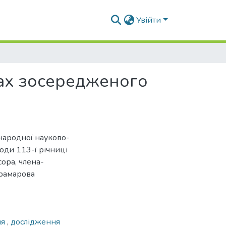
Увійти
вах зосередженого
жнародної науково-
оди 113-ї річниці
ора, члена-
рамарова
ня
,
дослідження