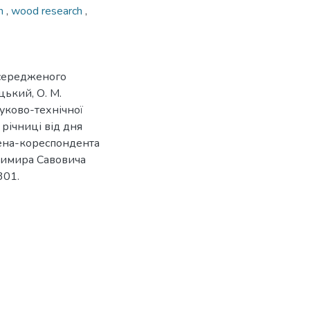
on
,
wood research
,
осередженого
цький, О. М.
уково-технічної
річниці від дня
лена-кореспондента
димира Савовича
301.