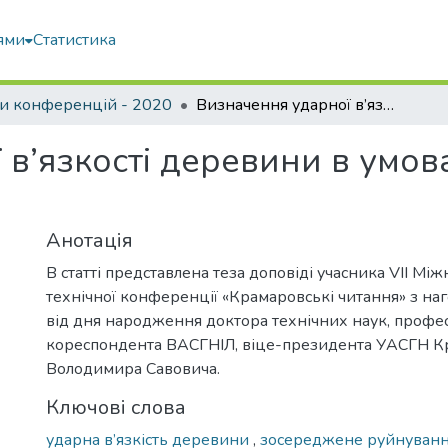
ями
Статистика
и конференцій - 2020
Визначення ударної в’язкості деревини в умовах зосередженого руйнування
 в’язкості деревини в умо
Анотація
В статті представлена теза доповіді учасника VIІ Мі
технічної конференції «Крамаровські читання» з наг
від дня народження доктора технічних наук, профес
кореспондента ВАСГНІЛ, віце-президента УАСГН К
Володимира Савовича.
Ключові слова
ударна в’язкість деревини
,
зосереджене руйнуван