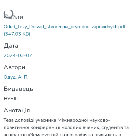
Вантажиться...
Файли
Odud_Tezy_Dosvid_stvorennia_pryrodno-zapovidnykh.pdf
(347,03 KB)
Дата
2024-03-07
Автори
Одуд, А. П.
Видавець
НУБІП
Анотація
Теза доповіді учасника Міжнародної науково-
практичної конференції молодих вчених, студентів та
аспірантів «Землеустрій і топографічна діяльність в