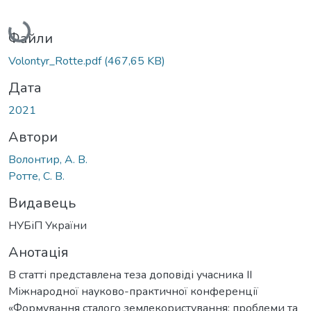
Вантажиться...
Файли
Volontyr_Rotte.pdf
(467,65 KB)
Дата
2021
Автори
Волонтир, А. В.
Ротте, С. В.
Видавець
НУБіП України
Анотація
В статті представлена теза доповіді учасника ІІ
Міжнародної науково-практичної конференції
«Формування сталого землекористування: проблеми та