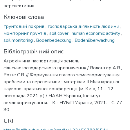
перспективи».
Ключові слова
ґрунтовий покрив
,
господарська діяльність людини
,
моніторинг ґрунтів
,
soil cover
,
human economic activity
,
soil monitoring
,
Bodenbedeckung
,
Bodenüberwachung
Бібліографічний опис
Агрохімічна паспортизація земель
сільськогосподарського призначення / Волонтир А.В.,
Ротте С.В. // Формування сталого землекористування:
проблеми та перспективи : матеріали IІ Міжнародної
науково-практичної конференції (м. Київ, 11 – 12
листопада 2021 р.) / НААН України, Інститут
землекористування. - К. : НУБіП України, 2021. – С. 77 –
80
URI