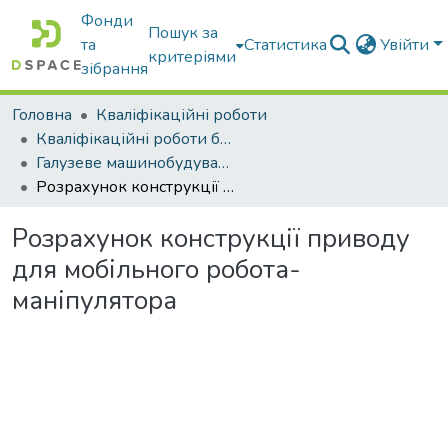
Фонди
Пошук за
та
Статистика
Увійти
критеріями
зібрання
Головна
Кваліфікаційні роботи
Кваліфікаційні роботи бакалаврів
Галузеве машинобудування
Розрахунок конструкції приводу для мобільного робота-маніпулятора
Розрахунок конструкції приводу
для мобільного робота-
маніпулятора