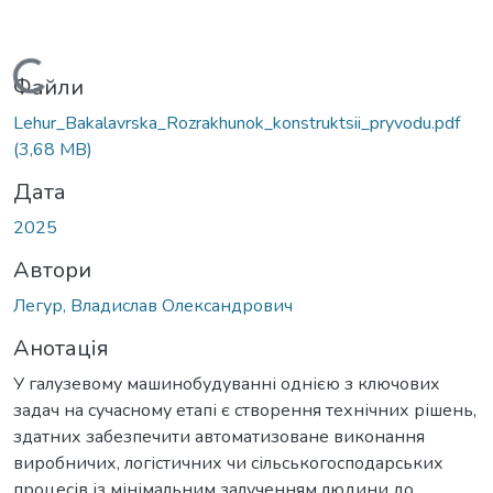
Вантажиться...
Файли
Lehur_Bakalavrska_Rozrakhunok_konstruktsii_pryvodu.pdf
(3,68 MB)
Дата
2025
Автори
Легур, Владислав Олександрович
Анотація
У галузевому машинобудуванні однією з ключових
задач на сучасному етапі є створення технічних рішень,
здатних забезпечити автоматизоване виконання
виробничих, логістичних чи сільськогосподарських
процесів із мінімальним залученням людини до