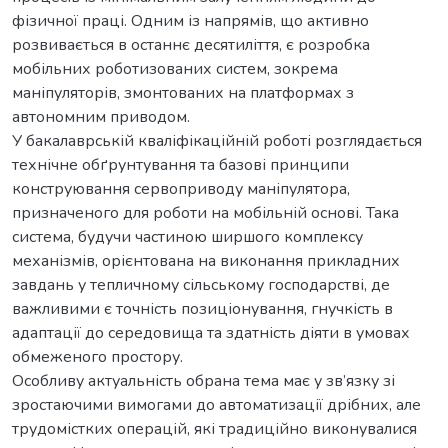
фізичної праці. Одним із напрямів, що активно
розвивається в останнє десятиліття, є розробка
мобільних роботизованих систем, зокрема
маніпуляторів, змонтованих на платформах з
автономним приводом.
У бакалаврській кваліфікаційній роботі розглядається
технічне обґрунтування та базові принципи
конструювання сервоприводу маніпулятора,
призначеного для роботи на мобільній основі. Така
система, будучи частиною ширшого комплексу
механізмів, орієнтована на виконання прикладних
завдань у тепличному сільському господарстві, де
важливими є точність позиціонування, гнучкість в
адаптації до середовища та здатність діяти в умовах
обмеженого простору.
Особливу актуальність обрана тема має у зв’язку зі
зростаючими вимогами до автоматизації дрібних, але
трудомістких операцій, які традиційно виконувалися