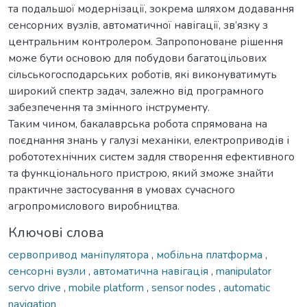
та подальшої модернізації, зокрема шляхом додавання
сенсорних вузлів, автоматичної навігації, зв’язку з
центральним контролером. Запропоноване рішення
може бути основою для побудови багатоцільових
сільськогосподарських роботів, які виконуватимуть
широкий спектр задач, залежно від програмного
забезпечення та змінного інструменту.
Таким чином, бакалаврська робота спрямована на
поєднання знань у галузі механіки, електроприводів і
робототехнічних систем задля створення ефективного
та функціонального пристрою, який зможе знайти
практичне застосування в умовах сучасного
агропромислового виробництва.
Ключові слова
сервопривод маніпулятора
,
мобільна платформа
,
сенсорні вузли
,
автоматична навігація
,
manipulator
servo drive
,
mobile platform
,
sensor nodes
,
automatic
navigation