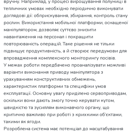
вручну. Наприклад, у процесі вирощування полуниці в
тепличних умовах необхідно періодично виконувати
доглядові дії: обприскування, збирання, контроль стану
рослин. Використання мобільної платформи, оснащеної
маніпулятором, дозволяє суттєво знизити
навантаження на персонал і покращити
повторюваність операцій. Таке рішення не тільки
підвищує продуктивність, а й створює передумови для
впровадження комплексного моніторингу посівів.
У межах роботи передбачено проаналізувати можливі
варіанти виконання приводу маніпулятора з
урахуванням конструктивних обмежень,
характеристик платформи та специфіки умов
експлуатації. Основну увагу приділено сервоприводам,
оскільки вони дають змогу точно керувати кутом,
швидкістю та зусиллям виконавчого органу, що
критично важливо при роботі з крихкими об’єктами,
такими як ягоди.
Розроблена система має потенціал до масштабування