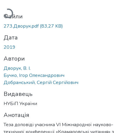
Вантажиться...
Файли
273.Дворук.pdf
(83,27 KB)
Дата
2019
Автори
Дворук, В. І.
Бучко, Ігор Олександрович
Добранський, Сергій Сергійович
Видавець
НУБіП України
Анотація
Теза доповіді учасника VI Міжнародної науково-
технічної конференції «Крамаровські читання» з