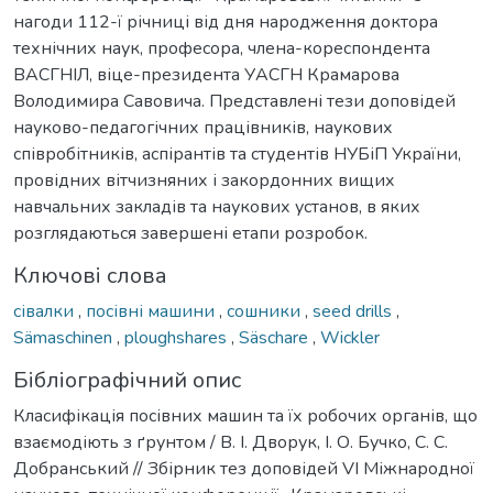
нагоди 112-ї річниці від дня народження доктора
технічних наук, професора, члена-кореспондента
ВАСГНІЛ, віце-президента УАСГН Крамарова
Володимира Савовича. Представлені тези доповідей
науково-педагогічних працівників, наукових
співробітників, аспірантів та студентів НУБіП України,
провідних вітчизняних і закордонних вищих
навчальних закладів та наукових установ, в яких
розглядаються завершені етапи розробок.
Ключові слова
сівалки
,
посівні машини
,
сошники
,
seed drills
,
Sämaschinen
,
ploughshares
,
Säschare
,
Wickler
Бібліографічний опис
Класифікація посівних машин та їх робочих органів, що
взаємодіють з ґрунтом / B. І. Дворук, І. О. Бучко, С. С.
Добранський // Збірник тез доповідей VI Міжнародної