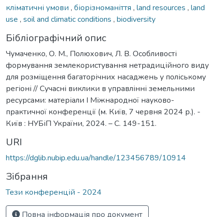
кліматичні умови
,
біорізноманіття
,
land resources
,
land
use
,
soil and climatic conditions
,
biodiversity
Бібліографічний опис
Чумаченко, О. М., Полюхович, Л. В. Особливості
формування землекористування нетрадиційного виду
для розміщення багаторічних насаджень у поліському
регіоні // Сучасні виклики в управлінні земельними
ресурсами: матеріали І Міжнародної науково-
практичної конференції (м. Київ, 7 червня 2024 р.). -
Київ : НУБіП України, 2024. – С. 149-151.
URI
https://dglib.nubip.edu.ua/handle/123456789/10914
Зібрання
Тези конференцій - 2024
Повна інформація про документ