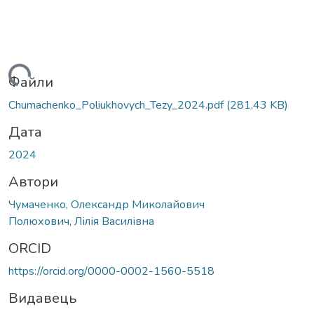
житься...
Файли
Chumachenko_Poliukhovych_Tezy_2024.pdf
(281,43 KB)
Дата
2024
Автори
Чумаченко, Олександр Миколайович
Полюхович, Лілія Василівна
ORCID
https://orcid.org/0000-0002-1560-5518
Видавець