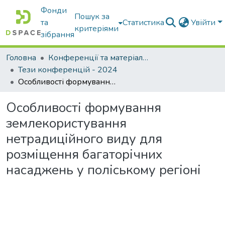
Фонди
Пошук за
та
Статистика
Увійти
критеріями
зібрання
Головна
Конференції та матеріали конференцій
Тези конференцій - 2024
Особливості формування землекористування нетрадиційного виду для розміщення багаторічних насаджень у поліському регіоні
Особливості формування
землекористування
нетрадиційного виду для
розміщення багаторічних
насаджень у поліському регіоні