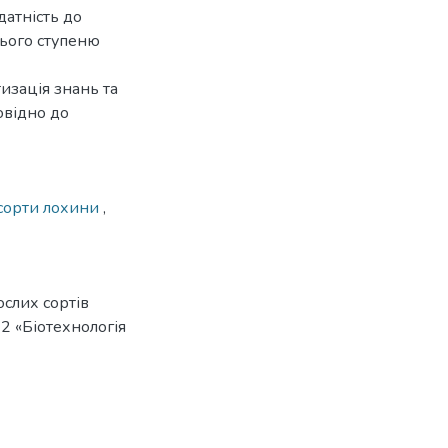
датність до
нього ступеню
изація знань та
овідно до
 сорти лохини
,
слих сортів
162 «Біотехнологія