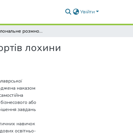
Увійти
Мікроклональне розмноження високорослих сортів лохини Vaccinium sp.
ортів лохини
алаврської
ерджена наказом
самостійна
 бізнесового або
рішення завдань
ктичних навичок
адових освітньо-