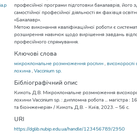
a.p
професійної програми підготовки бакалаврів, його з
самостійної професійної діяльності як фахівця освіт
«Бакалавр».
Метою виконання кваліфікаційної роботи є системат
розширення навичок щодо вирішення завдань відп
професійного спрямування.
Ключові слова
мікроклональне розмноження рослин
,
високорослі
лохина
,
Vaccinium sp.
Бібліографічний опис
Кикоть Д.В. Мікроклональне розмноження високоро
лохини Vaccinium sp. : дипломна робота ... магістра : 
та біоінженерія» / Кикоть Д.В. - Київ, 2023. – 56 с.
URI
https://dglib.nubip.edu.ua/handle/123456789/2950