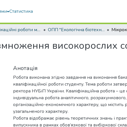
ями
Статистика
Кваліфікаційні роботи магістрів
ОПП "Екологічна біотехнологія та біоенергетика"
змноження високорослих с
Анотація
Робота виконана згідно завдання на виконання бак
кваліфікаційної роботи студенту. Тема роботи затв
ректора НУБіП України. Кваліфікаційна робота – це 
індивідуальна робота аналітичного, розрахункового,
організаційно-економічного характеру, що містить 
узагальненого характеру.
Робота відображає рівень теоретичних знань і пра
випускника в рамках обов’язкової та вибіркової скл