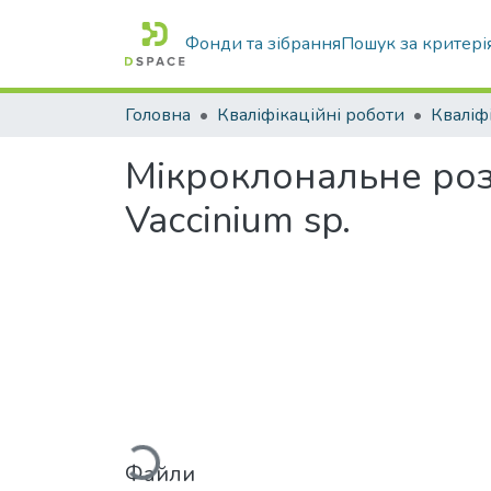
Фонди та зібрання
Пошук за критері
Головна
Кваліфікаційні роботи
Мікроклональне ро
Vaccinium sp.
Вантажиться...
Файли