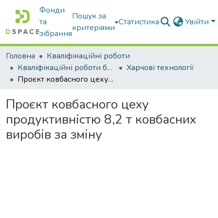
Фонди
Пошук за
та
Статистика
Увійти
критеріями
зібрання
Головна
Кваліфікаційні роботи
Кваліфікаційні роботи бакалаврів
Харчові технології
Проєкт ковбасного цеху продуктивністю 8,2 т ковбасних виробів за зміну
Проєкт ковбасного цеху
продуктивністю 8,2 т ковбасних
виробів за зміну