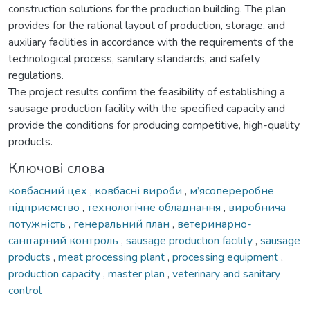
construction solutions for the production building. The plan
provides for the rational layout of production, storage, and
auxiliary facilities in accordance with the requirements of the
technological process, sanitary standards, and safety
regulations.
The project results confirm the feasibility of establishing a
sausage production facility with the specified capacity and
provide the conditions for producing competitive, high-quality
products.
Ключові слова
ковбасний цех
,
ковбасні вироби
,
м’ясопереробне
підприємство
,
технологічне обладнання
,
виробнича
потужність
,
генеральний план
,
ветеринарно-
санітарний контроль
,
sausage production facility
,
sausage
products
,
meat processing plant
,
processing equipment
,
production capacity
,
master plan
,
veterinary and sanitary
control