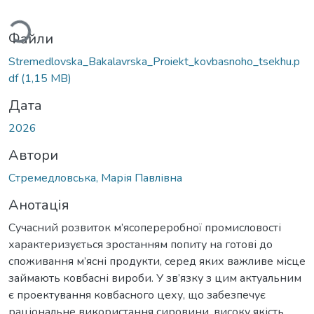
антажиться...
Файли
Stremedlovska_Bakalavrska_Proiekt_kovbasnoho_tsekhu.p
df
(1,15 MB)
Дата
2026
Автори
Стремедловська, Марія Павлівна
Анотація
Сучасний розвиток м’ясопереробної промисловості
характеризується зростанням попиту на готові до
споживання м’ясні продукти, серед яких важливе місце
займають ковбасні вироби. У зв’язку з цим актуальним
є проектування ковбасного цеху, що забезпечує
раціональне використання сировини, високу якість