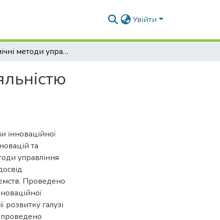
Увійти
Економічні методи управління інноваційною діяльністю підприємств
яльністю
и інноваційної
нновацій та
етоди управління
досвід
иємств. Проведено
новаційної
ї розвитку галузі
; проведено