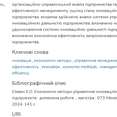
iu_
організаційно-управлінський аналіз підприємства та
ефективності менеджменту, оцінку стану інноваційно
підприємства, зокрема здійснено аналіз системи упр
інноваційною діяльністю підприємства; визначено 
удосконалення системи інноваційної діяльності підп
визначено економічну ефективність запропонованих
підприємства.
Ключові слова
інновація
,
економічні методи
,
управління менеджм
ефективність
,
innovation
,
economic methods
,
manage
efficiency
Бібліографічний опис
Славін Є.О. Економічні методи управління інновацій
підприємств : дипломна робота ... магістра : 073 Мен
2024. 141 с.
URI