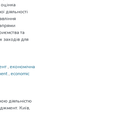
 оцінка
ї діяльності
авління
напрями
риємства та
 заходів для
ент
,
економічна
ment
,
economic
ною діяльністю
еджмент. Київ,