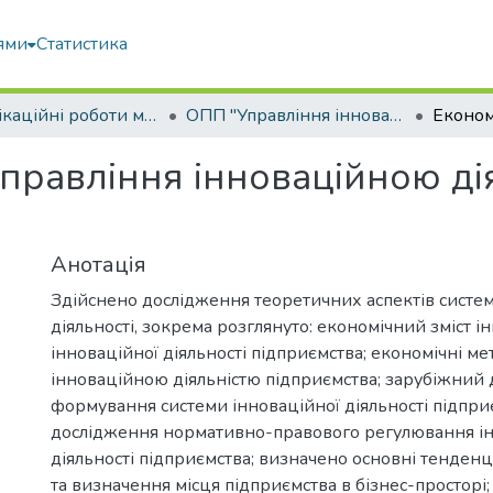
ями
Статистика
Кваліфікаційні роботи магістрів
ОПП "Управління інноваційною та консалтинговою діяльністю"
управління інноваційною ді
Анотація
Здійснено дослідження теоретичних аспектів систем
діяльності, зокрема розглянуто: економічний зміст і
інноваційної діяльності підприємства; економічні м
інноваційною діяльністю підприємства; зарубіжний 
формування системи інноваційної діяльності підпр
дослідження нормативно-правового регулювання ін
діяльності підприємства; визначено основні тенденці
та визначення місця підприємства в бізнес-просторі