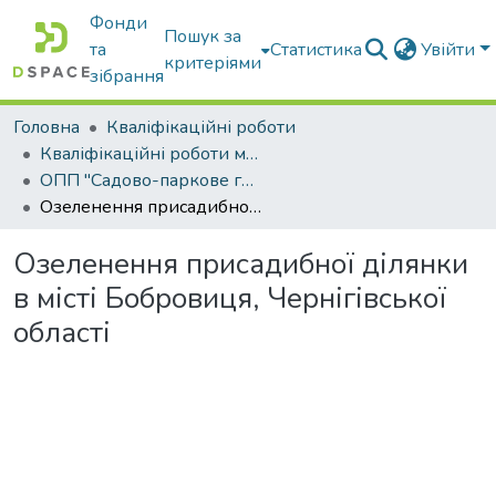
Фонди
Пошук за
та
Статистика
Увійти
критеріями
зібрання
Головна
Кваліфікаційні роботи
Кваліфікаційні роботи магістрів
ОПП "Садово-паркове господарство"
Озеленення присадибної ділянки в місті Бобровиця, Чернігівської області
Озеленення присадибної ділянки
в місті Бобровиця, Чернігівської
області