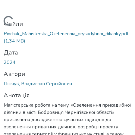
ажиться...
Файли
Pinchuk_Mahisterska_Ozelenennia_prysadybnoi_dilianky.pdf
(1,34 MB)
Дата
2024
Автори
Пінчук, Владислав Сергійович
Анотація
Магістерська робота на тему: «Озеленення присадибної
ділянки в місті Бобровиця Чернігівської області»
присвячена дослідженню сучасних підходів до
озеленення приватних ділянок, розробці проекту
озеленення території у французькому стилі, а також