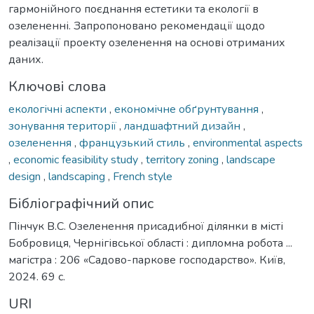
гармонійного поєднання естетики та екології в
озелененні. Запропоновано рекомендації щодо
реалізації проекту озеленення на основі отриманих
даних.
Ключові слова
екологічні аспекти
,
економічне обґрунтування
,
зонування території
,
ландшафтний дизайн
,
озеленення
,
французький стиль
,
environmental aspects
,
economic feasibility study
,
territory zoning
,
landscape
design
,
landscaping
,
French style
Бібліографічний опис
Пінчук В.С. Озеленення присадибної ділянки в місті
Бобровиця, Чернігівської області : дипломна робота ...
магістра : 206 «Садово-паркове господарство». Київ,
2024. 69 с.
URI