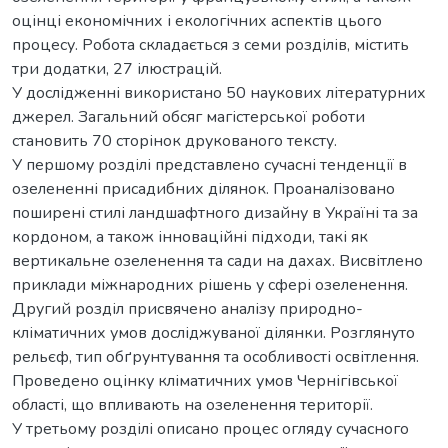
оцінці економічних і екологічних аспектів цього
процесу. Робота складається з семи розділів, містить
три додатки, 27 ілюстрацій.
У дослідженні використано 50 наукових літературних
джерел. Загальний обсяг магістерської роботи
становить 70 сторінок друкованого тексту.
У першому розділі представлено сучасні тенденції в
озелененні присадибних ділянок. Проаналізовано
поширені стилі ландшафтного дизайну в Україні та за
кордоном, а також інноваційні підходи, такі як
вертикальне озеленення та сади на дахах. Висвітлено
приклади міжнародних рішень у сфері озеленення.
Другий розділ присвячено аналізу природно-
кліматичних умов досліджуваної ділянки. Розглянуто
рельєф, тип обґрунтування та особливості освітлення.
Проведено оцінку кліматичних умов Чернігівської
області, що впливають на озеленення території.
У третьому розділі описано процес огляду сучасного