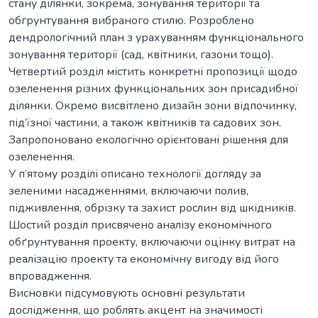
стану ділянки, зокрема, зонування території та
обгрунтування вибраного стилю. Розроблено
дендрологічний план з урахуванням функціонального
зонування території (сад, квітники, газони тощо).
Четвертий розділ містить конкретні пропозиції щодо
озеленення різних функціональних зон присадибної
ділянки. Окремо висвітлено дизайн зони відпочинку,
під’їзної частини, а також квітників та садових зон.
Запропоновано екологічно орієнтовані рішення для
озеленення.
У п’ятому розділі описано технології догляду за
зеленими насадженнями, включаючи полив,
підживлення, обрізку та захист рослин від шкідників.
Шостий розділ присвячено аналізу економічного
обґрунтування проекту, включаючи оцінку витрат на
реалізацію проекту та економічну вигоду від його
впровадження.
Висновки підсумовують основні результати
дослідження, що роблять акцент на значимості