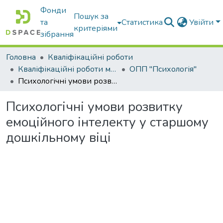
Фонди
Пошук за
та
Статистика
Увійти
критеріями
зібрання
Головна
Кваліфікаційні роботи
Кваліфікаційні роботи магістрів
ОПП "Психологія"
Психологічні умови розвитку емоційного інтелекту у старшому дошкільному віці
Психологічні умови розвитку
емоційного інтелекту у старшому
дошкільному віці