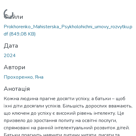
Вантажиться...
Файли
Prokhorenko_Mahisterska_Psykholohichni_umovy_rozvytku.p
df
(849,08 KB)
Дата
2024
Автори
Прохоренко, Яна
Анотація
Кожна людина прагне досягти успіху, а батьки – щоб
їхні діти досягали успіхів. Більшість дорослих вважають,
що ключем до успіху є високий рівень інтелекту. Це
призвело до зростання попиту на освітні послуги,
спрямовані на ранній інтелектуальний розвиток дітей.
Батьки прагнуть навчити дитину читати, писати та