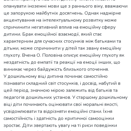
опанувати іноземні мови ще з раннього віку, вважаючи
це запорукою майбутніх досягнень. Однак надмірне
акцентування на інтелектуальному розвитку може
спричинити негативний вплив на емоційну сферу
дитини. Брак емоційної взаємодії, який стає
характерним для сучасних стосунків між батьками та
дітьми, може спричинити у дітей так звану емоційну
глухоту. Вчена О. Половіна описує емоційну глухоту як
нездатність до емпатії та реакції на емоції інших, що
виникає через байдужість близького оточення.
У дошкільному віці дитина починає самостійно
пізнавати складний світ стосунків, і досвід, набутий в
цей період, значною мірою залежить від батьків та
педагогів дошкільних установ. У старшому дошкільному
віці діти починають оцінювати свої моральні якості,
усвідомлювати та відрізняти емоційні стани. Їхня
самостійність і здатність до критичної самооцінки
зростає. Діти звертають увагу на ті риси поведінки