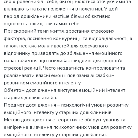
своїх ровесників і себе, які оцінюються оточуючими та
впливають на їхнє положення в колективі. У цей
період дошкільники частіше більш об’єктивно
оцінюють інших, ніж самих себе.
Прискорений темп життя, зростання стресових
факторів, посилення конкуренції та відповідальності, а
також нестача можливостей для своєчасного
відпочинку призводять до збільшення емоційного
навантаження, що викликає шкідливі для здоров’я
стресові реакції. Часто нездатність контролювати та
розпізнавати власні емоції пов’язана зі слабким
розвитком емоційного інтелекту.
Об’єктом дослідження виступає емоційний інтелект
старших дошкільників.
Предмет дослідження – психологічні умови розвитку
емоційного інтелекту у старших дошкільників.
Метою дослідження є теоретичне обґрунтування та
емпіричне вивчення психологічних умов для розвитку
емоційного інтелекту у старших дошкільнят.