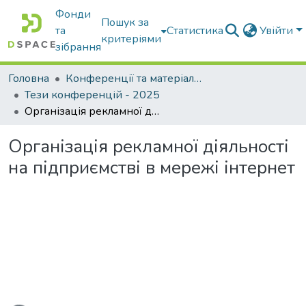
Фонди
Пошук за
та
Статистика
Увійти
критеріями
зібрання
Головна
Конференції та матеріали конференцій
Тези конференцій - 2025
Організація рекламної діяльності на підприємстві в мережі інтернет
Організація рекламної діяльності
на підприємстві в мережі інтернет
иться...