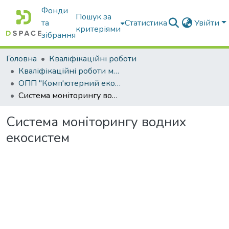
Фонди
Пошук за
та
Статистика
Увійти
критеріями
зібрання
Головна
Кваліфікаційні роботи
Кваліфікаційні роботи магістрів
ОПП "Комп'ютерний еколого-економічний моніторинг"
Система моніторингу водних екосистем
Система моніторингу водних
екосистем