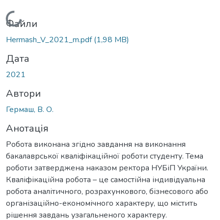
Вантажиться...
Файли
Hermash_V_2021_m.pdf
(1,98 MB)
Дата
2021
Автори
Гермаш, В. О.
Анотація
Робота виконана згідно завдання на виконання
бакалаврської кваліфікаційної роботи студенту. Тема
роботи затверджена наказом ректора НУБіП України.
Кваліфікаційна робота – це самостійна індивідуальна
робота аналітичного, розрахункового, бізнесового або
організаційно-економічного характеру, що містить
рішення завдань узагальненого характеру.