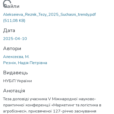
Вантажиться...
Файли
Alekseieva_Reznik_Tezy_2025_Suchasni_trendy.pdf
(511,08 KB)
Дата
2025-04-10
Автори
Алексеєва, М.
Резнік, Надія Петрівна
Видавець
НУБіП України
Анотація
Теза доповіді учасника V Міжнародної науково-
практичної конференції «Маркетинг та логістика в
агробізнесі», присвяченої 127-річчю заснування