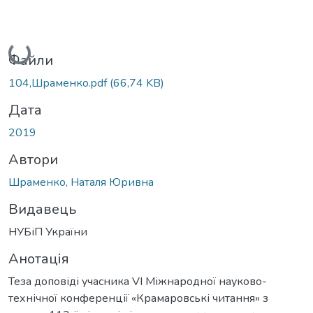
Вантажиться...
Файли
104,Шраменко.pdf
(66,74 KB)
Дата
2019
Автори
Шраменко, Наталя Юривна
Видавець
НУБіП України
Анотація
Теза доповіді учасника VI Міжнародної науково-
технічної конференції «Крамаровські читання» з