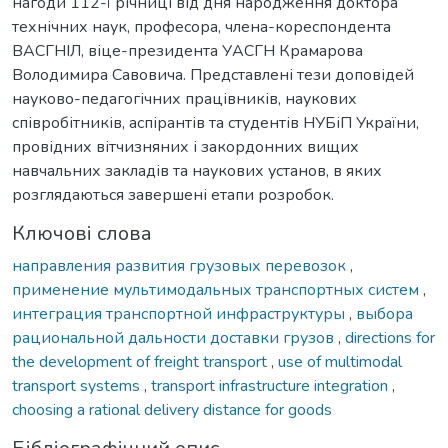
нагоди 112-ї річниці від дня народження доктора
технічних наук, професора, члена-кореспондента
ВАСГНІЛ, віце-президента УАСГН Крамарова
Володимира Савовича. Представлені тези доповідей
науково-педагогічних працівників, наукових
співробітників, аспірантів та студентів НУБіП України,
провідних вітчизняних і закордонних вищих
навчальних закладів та наукових установ, в яких
розглядаються завершені етапи розробок.
Ключові слова
направления развития грузовых перевозок
,
применение мультимодальных транспортных систем
,
интеграция транспортной инфраструктуры
,
выбора
рациональной дальности доставки грузов
,
directions for
the development of freight transport
,
use of multimodal
transport systems
,
transport infrastructure integration
,
choosing a rational delivery distance for goods