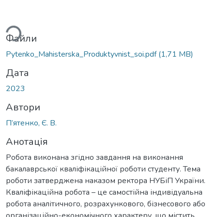
ься...
Файли
Pytenko_Mahisterska_Produktyvnist_soi.pdf
(1,71 MB)
Дата
2023
Автори
П’ятенко, Є. В.
Анотація
Робота виконана згідно завдання на виконання
бакалаврської кваліфікаційної роботи студенту. Тема
роботи затверджена наказом ректора НУБіП України.
Кваліфікаційна робота – це самостійна індивідуальна
робота аналітичного, розрахункового, бізнесового або
організаційно-економічного характеру, що містить