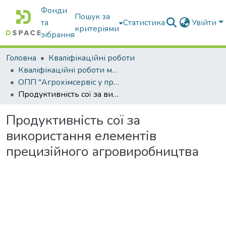
Фонди
Пошук за
та
Статистика
Увійти
критеріями
зібрання
Головна
Кваліфікаційні роботи
Кваліфікаційні роботи магістрів
ОПП "Агрохімсервіс у прецизійному агровиробництві"
Продуктивність сої за використання елементів прецизійного агровиробництва
Продуктивність сої за
використання елементів
прецизійного агровиробництва