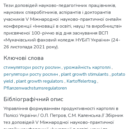
Тези доповідей науково-педагогічних працівників,
наукових співробітників, аспірантів і докторантів
учасників V Міжнародної науково-практичної онлайн
конференції «Інновації в освіті, науці та виробництві»
присвяченої 100-річчю від дня заснування ВСП
«Мукачівський фаховий коледж НУБіП України» (24-
26 листопада 2021 року).
Ключові слова
стимулятори росту рослин
,
урожайність картоплі
,
регулятори росту рослин
,
plant growth stimulants
,
potato
yield
,
plant growth regulators
,
Kartoffelertrag
,
Pflanzenwachstumsregulatoren
Бібліографічний опис
Управління формуванням продуктивності картоплі в
Поліссі України / О.Л. Петров, С.М. Каленська // Збірник
тез доповідей V Міжнародної науково-практичної