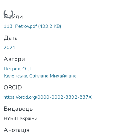
Вантажиться...
Файли
113_Petrov.pdf
(499,2 KB)
Дата
2021
Автори
Петров, О. Л.
Каленська, Світлана Михайлівна
ORCID
https://orcid.org/0000-0002-3392-837X
Видавець
НУБіП України
Анотація