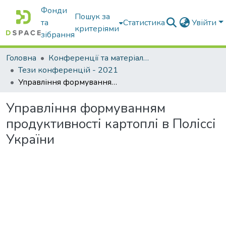
Фонди
Пошук за
та
Статистика
Увійти
критеріями
зібрання
Головна
Конференції та матеріали конференцій
Тези конференцій - 2021
Управління формуванням продуктивності картоплі в Поліссі України
Управління формуванням
продуктивності картоплі в Поліссі
України