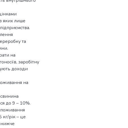
сть внутрішнього
оцінками
 з яких лише
 підприємства.
елення
ереробку та
ини.
рати на
оносіїв, заробітну
щують доходи
споживання на
 свинина
ся до 9 – 10%.
 споживання
 кг/рік – це
о нижче