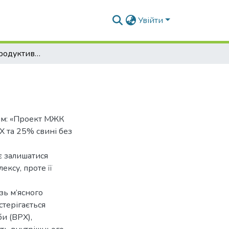
Увійти
Проект МЖК продуктивність 16,5 т за зміну
ням: «Проект МЖК
РХ та 25% свині без
є залишатися
ксу, проте її
зь м’ясного
стерігається
и (ВРХ),