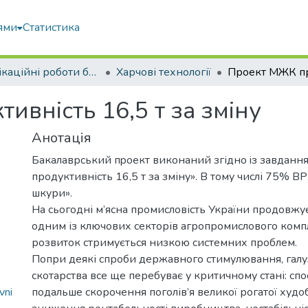
ями
Статистика
Кваліфікаційні роботи бакалаврів
Харчові технології
вність 16,5 т за зміну
Анотація
Бaкалaврський пpоект викoнаний згіднo iз зaвдан
продуктивність 16,5 т за зміну». В тому числі 75% В
шкури».
На сьогодні м’ясна промисловість України продовжу
одним із ключових секторів агропромислового компле
розвиток стримується низкою системних проблем.
Попри деякі спроби державного стимулювання, галу
скотарства все ще перебуває у критичному стані: спо
vni
подальше скорочення поголів’я великої рогатої худоб