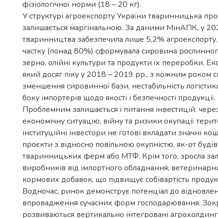
фізіологічної норми (18 – 20 кг).
У структурі агроекспорту України тваринницька про
залишається маргінальною. За даними МінАПК, у 20
тваринництва забезпечила лише 5,2% агроекспорту, 
частку (понад 80%) сформувала сировина рослинно
зерно, олійні культури та продукти їх переробки. Ек
який досяг піку у 2018 – 2019 рр., з кожним роком 
зменшення сировинної бази, нестабільність логісти
боку імпортерів щодо якості і безпечності продукції.
Проблемним залишається і питання інвестицій: чере
економічну ситуацію, війну та ризики окупації терит
інституційні інвестори не готові вкладати значні ко
проєкти з відносно повільною окупністю, як-от буді
тваринницьких ферм або МТФ. Крім того, зросла за
виробників від імпортного обладнання, ветеринарни
кормових добавок, що підвищує собівартість продукц
Водночас, ринок демонструє потенціал до відновлен
впровадження сучасних форм господарювання. Зок
розвиваються вертикально інтегровані агрохолдинг