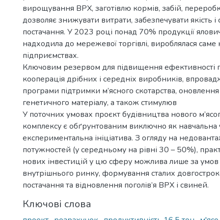
вирощування ВРХ, заготівлю кормів, забій, переробку
дозволяє знижувати витрати, забезпечувати якість і с
постачання. У 2023 році понад 70% продукції ялови
надходила до мережевої торгівлі, вироблялася саме 
підприємствах.
Ключовим резервом для підвищення ефективності га
кооперація дрібних і середніх виробників, впрова
програми підтримки м’ясного скотарства, оновлення 
генетичного матеріалу, а також стимулюв
У поточних умовах проєкт будівництва нового м’яс
комплексу є обґрунтованим виключно як навчальна 
експериментальна ініціатива. З огляду на недовант
потужностей (у середньому на рівні 30 – 50%), прак
нових інвестицій у цю сферу можлива лише за умов с
внутрішнього ринку, формування сталих довгостро
постачання та відновлення поголів’я ВРХ і свиней.
Ключові слова