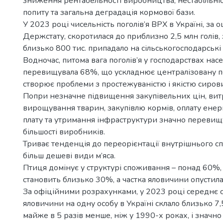
зниження рентабельності виробництва, нестабільні
попиту та загальна деградація кормової бази.
У 2023 році чисельність поголів’я ВРХ в Україні, за 
Держстату, скоротилася до приблизно 2,5 млн голів,
близько 800 тис. припадало на сільськогосподарські
Водночас, питома вага поголів’я у господарствах нас
перевищувала 68%, що ускладнює централізовану п
створює проблеми з простежуваністю і якістю сиров
Попри незначне підвищення закупівельних цін, вит
вирощування тварин, закупівлю кормів, оплату енерг
плату та утримання інфраструктури значно переви
більшості виробників.
Триває тенденція до переорієнтації внутрішнього 
більш дешеві види м’яса.
Птиця домінує у структурі споживання – понад 60%,
становить близько 30%, а частка яловичини опустила
За офіційними розрахунками, у 2023 році середнє
яловичини на одну особу в Україні склало близько 7,5
майже в 5 разів менше, ніж у 1990-х роках, і значн