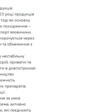
дукція
23 році продукція
тоді як основну
го походження –
спорт яловичини,
скорочується через
ки та обмеження з
з нестабільну
орій, приватні та
шти в довгострокові
вництво
лежність
х препаратів,
ії.
ня за умов
рема, активно
и, які поєднують