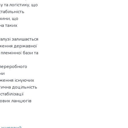
 та логістику, що
табільність
чини, що
на таких
лузі залишається
дження державної
племінної бази та
опереробного
чи
аження існуючих
тична доцільність
табілізації
кових ланцюгів