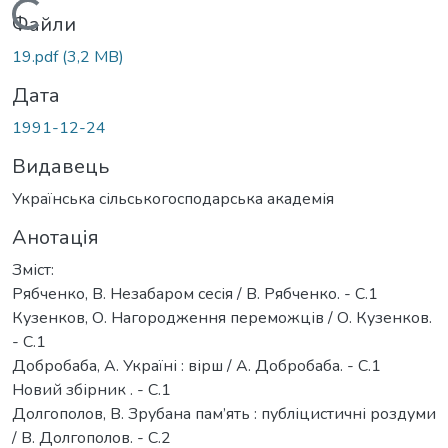
Вантажиться...
Файли
19.pdf
(3,2 MB)
Дата
1991-12-24
Видавець
Українська сільськогосподарська академія
Анотація
Зміст:
Рябченко, В. Незабаром сесія / В. Рябченко. - С.1
Кузенков, О. Нагородження переможців / О. Кузенков.
- С.1
Добробаба, А. Україні : вірш / А. Добробаба. - С.1
Новий збірник . - С.1
Долгополов, В. Зрубана пам’ять : публіцистичні роздуми
/ В. Долгополов. - С.2