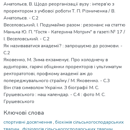
Анатольєв, В. Щодо реорганізації вузу : інтерв’ю з
проректором з учбової роботи Т. П. Різниченка / В.
Анатольєв. - С.2
Веселовський, І. Подумаймо разом : резонанс на статтю
Манька Ю. П. "Гостя - Катерина Мотрич" в газеті № 17 /
І. Веселовський. - С.2
Як називаватися академії? : запрошуємо до розмови. -
С.2
Яковенко, М. Зима екзаменує. Про холоднечу в
аудиторіях, гарячі обіцянки проректорів і ультиматум
ректоратотові, профкому академії аж до
попереджувального страйку / М. Яковенко. - С.3
Він став символом України. З біографії М. С.
Грушевського : наш календар. - С.4 : фото М. С.
Грушевського
Ключові слова
спортивні досягнення
,
біохімія сільськогосподарських
тварин
,
фізіологія сільськогосподарських тварин
,