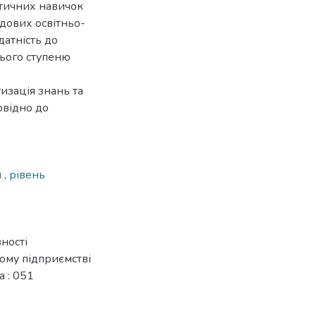
ктичних навичок
адових освітньо-
датність до
нього ступеню
изація знань та
овідно до
я
,
рівень
ності
ому підприємстві
а : 051