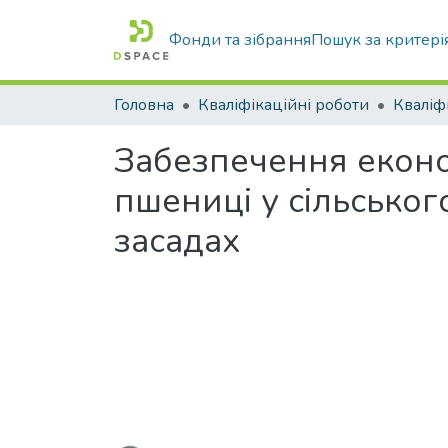
Фонди та зібрання
Пошук за критері
Головна
Кваліфікаційні роботи
Забезпечення еконо
пшениці у сільськог
засадах