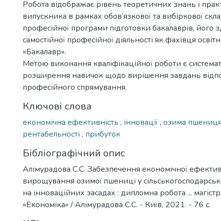
Робота відображає рівень теоретичних знань і пра
випускника в рамках обов’язкової та вибіркової скл
професійної програми підготовки бакалаврів, його з
самостійної професійної діяльності як фахівця освіт
«Бакалавр».
Метою виконання кваліфікаційної роботи є системат
розширення навичок щодо вирішення завдань відп
професійного спрямування.
Ключові слова
економічна ефективність
,
інновації
,
озима пшениц
рентабельності
,
прибуток
Бібліографічний опис
Алімурадова С.С. Забезпечення економічної ефектив
вирощування озимої пшениці у сільськогосподарськ
на інноваційних засадах : дипломна робота ... магістр
«Економіка» / Алімурадова С.С. - Київ, 2021. - 76 с.