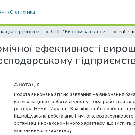
ями
Статистика
Кваліфікаційні роботи магістрів
ОПП "Економіка підприємства"
мічної ефективності виро
осподарському підприємств
Анотація
Робота виконана згідно завдання на виконання бак
кваліфікаційної роботи студенту. Тема роботи затв
ректора НУБіП України. Кваліфікаційна робота – це 
індивідуальна робота аналітичного, розрахункового,
організаційно-економічного характеру, що містить 
узагальненого характеру.