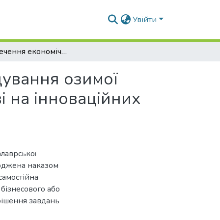
Увійти
Забезпечення економічної ефективності вирощування озимої пшениці у сільськогосподарському підприємстві на інноваційних засадах
щування озимої
і на інноваційних
алаврської
ерджена наказом
самостійна
 бізнесового або
рішення завдань