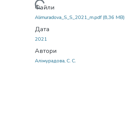
Вантажиться...
Файли
Alimuradova_S_S_2021_m.pdf
(8,36 MB)
Дата
2021
Автори
Алімурадова, С. С.