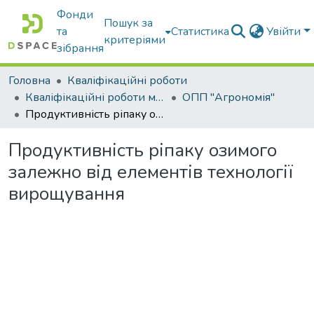
Фонди
Пошук за
та
Статистика
Увійти
критеріями
зібрання
Головна
Кваліфікаційні роботи
Кваліфікаційні роботи магістрів
ОПП "Агрономія"
Продуктивність ріпаку озимого залежно від елементів технології вирощування
Продуктивність ріпаку озимого
залежно від елементів технології
вирощування