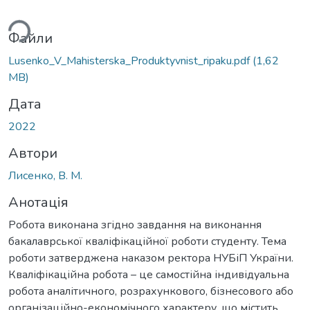
ься...
Файли
Lusenko_V_Мahisterska_Produktyvnist_ripaku.pdf
(1,62
MB)
Дата
2022
Автори
Лисенко, В. М.
Анотація
Робота виконана згідно завдання на виконання
бакалаврської кваліфікаційної роботи студенту. Тема
роботи затверджена наказом ректора НУБіП України.
Кваліфікаційна робота – це самостійна індивідуальна
робота аналітичного, розрахункового, бізнесового або
організаційно-економічного характеру, що містить