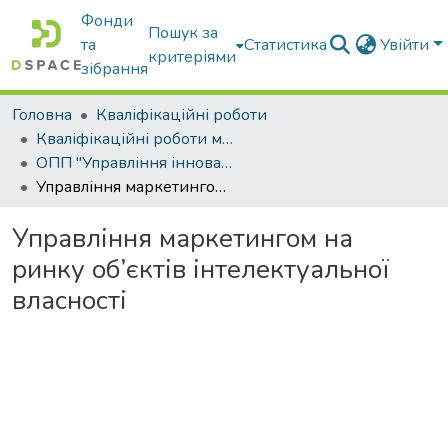
Фонди
Пошук за
та
Статистика
Увійти
критеріями
зібрання
Головна
Кваліфікаційні роботи
Кваліфікаційні роботи магістрів
ОПП "Управління інноваційною та консалтинговою діяльністю"
Управління маркетингом на ринку об’єктів інтелектуальної власності
Управління маркетингом на
ринку об’єктів інтелектуальної
власності