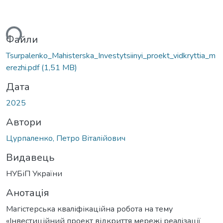
ься...
Файли
Tsurpalenko_Mahisterska_Investytsiinyi_proekt_vidkryttia_m
erezhi.pdf
(1,51 MB)
Дата
2025
Автори
Цурпаленко, Петро Віталійович
Видавець
НУБіП України
Анотація
Магістерська кваліфікаційна робота на тему
«Інвестиційний проект відкриття мережі реалізації