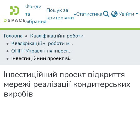
Фонди
Пошук за
та
Статистика
Увійти
критеріями
зібрання
Головна
Кваліфікаційні роботи
Кваліфікаційні роботи магістрів
ОПП "Управління інвестиційною діяльністю та міжнародними проектами"
Інвестиційний проект відкриття мережі реалізації кондитерських виробів
Інвестиційний проект відкриття
мережі реалізації кондитерських
виробів