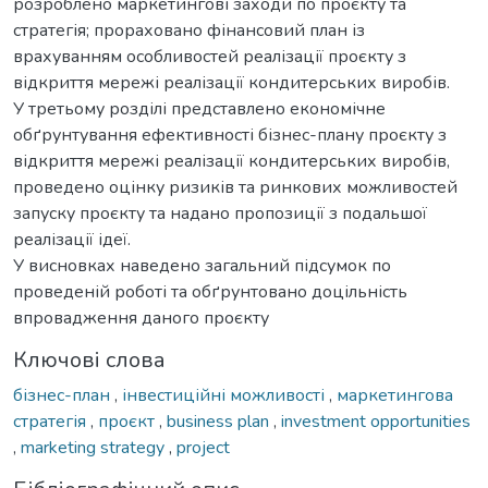
розроблено маркетингові заходи по проєкту та
стратегія; прораховано фінансовий план із
врахуванням особливостей реалізації проєкту з
відкриття мережі реалізації кондитерських виробів.
У третьому розділі представлено економічне
обґрунтування ефективності бізнес-плану проєкту з
відкриття мережі реалізації кондитерських виробів,
проведено оцінку ризиків та ринкових можливостей
запуску проєкту та надано пропозиції з подальшої
реалізації ідеї.
У висновках наведено загальний підсумок по
проведеній роботі та обґрунтовано доцільність
впровадження даного проєкту
Ключові слова
бізнес-план
,
інвестиційні можливості
,
маркетингова
стратегія
,
проєкт
,
business plan
,
investment opportunities
,
marketing strategy
,
project