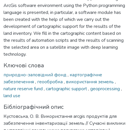
ArcGis software environment using the Python programming
language is presented, in particular, a software module has
been created with the help of which we carry out the
development of cartographic support for the results of the
land inventory. We fill in the cartographic content based on
the results of automation scripts and the results of scanning
the selected area on a satellite image with deep learning
technology.
Ключові слова
природно-заповідний фонд
,
картографічне
забезпечення
,
геообробка
,
використання земель
,
nature reserve fund
,
cartographic support
,
geoprocessing
,
land use
Бібліографічний опис
Кустовська, О. В. Використання arcgis продуктів для
забезпечення інвентаризації земель // Сучасні виклики