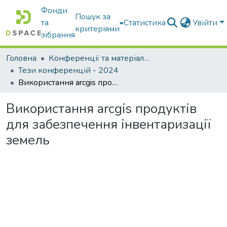
Фонди
Пошук за
та
Статистика
Увійти
критеріями
зібрання
Головна
Конференції та матеріали конференцій
Тези конференцій - 2024
Використання arcgis продуктів для забезпечення інвентаризації земель
Використання arcgis продуктів
для забезпечення інвентаризації
земель