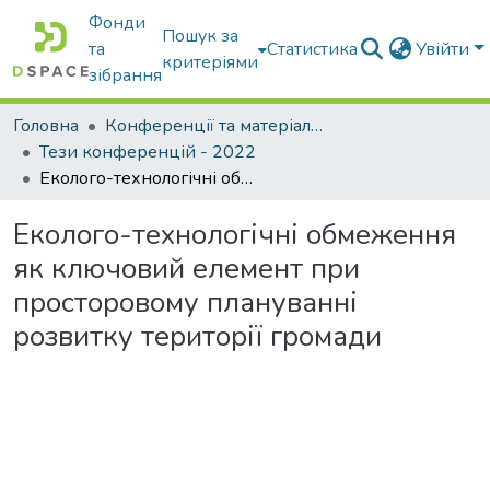
Фонди
Пошук за
та
Статистика
Увійти
критеріями
зібрання
Головна
Конференції та матеріали конференцій
Тези конференцій - 2022
Еколого-технологічні обмеження як ключовий елемент при просторовому плануванні розвитку території громади
Еколого-технологічні обмеження
як ключовий елемент при
просторовому плануванні
розвитку території громади