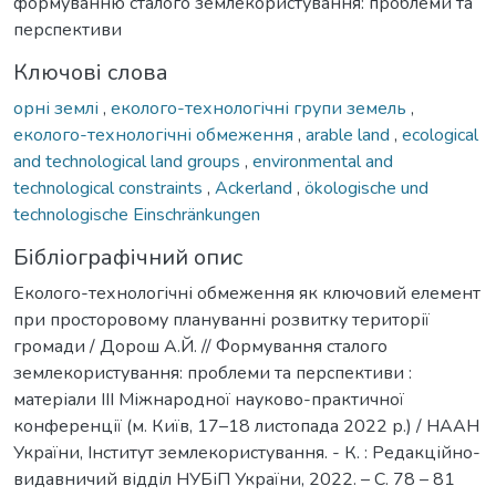
формуванню сталого землекористування: проблеми та
перспективи
Ключові слова
орні землі
,
еколого-технологічні групи земель
,
еколого-технологічні обмеження
,
arable land
,
ecological
and technological land groups
,
environmental and
technological constraints
,
Ackerland
,
ökologische und
technologische Einschränkungen
Бібліографічний опис
Еколого-технологічні обмеження як ключовий елемент
при просторовому плануванні розвитку території
громади / Дорош А.Й. // Формування сталого
землекористування: проблеми та перспективи :
матеріали ІІІ Міжнародної науково-практичної
конференції (м. Київ, 17–18 листопада 2022 р.) / НААН
України, Інститут землекористування. - К. : Редакційно-
видавничий відділ НУБіП України, 2022. – С. 78 – 81