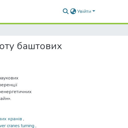
Увійти
ьоту баштових
наукових
ференції
іоенергетичних
айн».
вих кранів
,
wer cranes turning
,