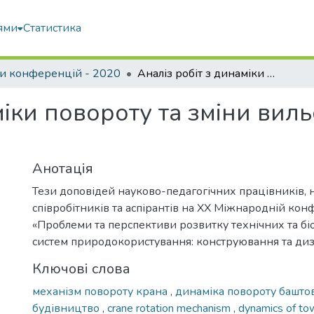
ями
Статистика
и конференцій - 2020
Аналіз робіт з динаміки повороту та зміни вильоту баштових кранів
міки повороту та зміни вил
Анотація
Тези доповідей науково-педагогічних працівників, 
співробітників та аспірантів на XX Міжнародній кон
«Проблеми та перспективи розвитку технічних та б
систем природокористування: конструювання та диз
Ключові слова
механізм повороту крана
,
динаміка повороту башто
будівництво
,
crane rotation mechanism
,
dynamics of to