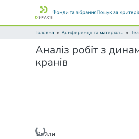
Фонди та зібрання
Пошук за критері
Головна
Конференції та матеріали конференцій
Тез
Аналіз робіт з дина
кранів
Вантажиться...
Файли