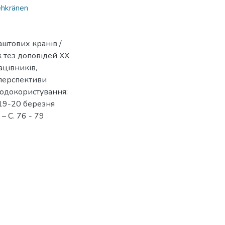
ehkränen
аштових кранів /
к тез доповідей ХX
цівників,
 перспективи
родокористування:
 19-20 березня
. – С. 76 - 79