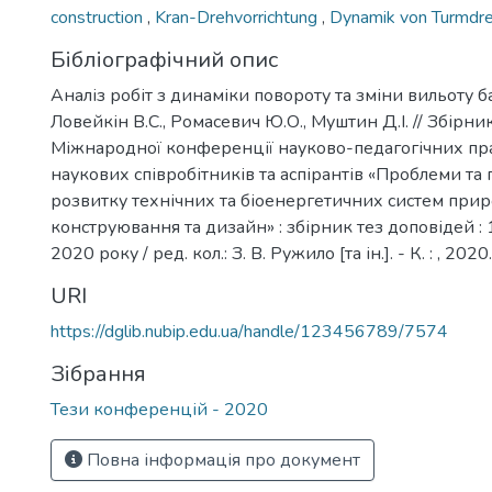
construction
,
Kran-Drehvorrichtung
,
Dynamik von Turmdr
Бібліографічний опис
Аналіз робіт з динаміки повороту та зміни вильоту б
Ловейкін В.С., Ромасевич Ю.О., Муштин Д.І. // Збірни
Міжнародної конференції науково-педагогічних пра
наукових співробітників та аспірантів «Проблеми та
розвитку технічних та біоенергетичних систем при
конструювання та дизайн» : збірник тез доповідей :
2020 року / ред. кол.: З. В. Ружило [та ін.]. - К. : , 2020
URI
https://dglib.nubip.edu.ua/handle/123456789/7574
Зібрання
Тези конференцій - 2020
Повна інформація про документ