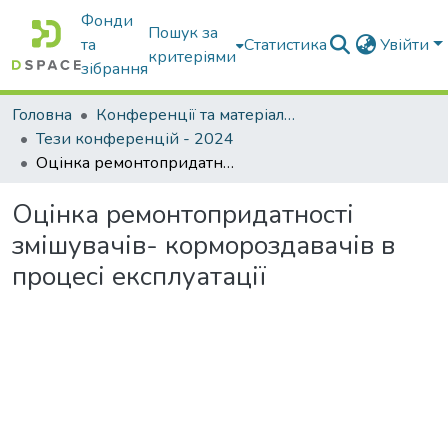
Фонди
Пошук за
та
Статистика
Увійти
критеріями
зібрання
Головна
Конференції та матеріали конференцій
Тези конференцій - 2024
Оцінка ремонтопридатності змішувачів- кормороздавачів в процесі експлуатації
Оцінка ремонтопридатності
змішувачів- кормороздавачів в
процесі експлуатації