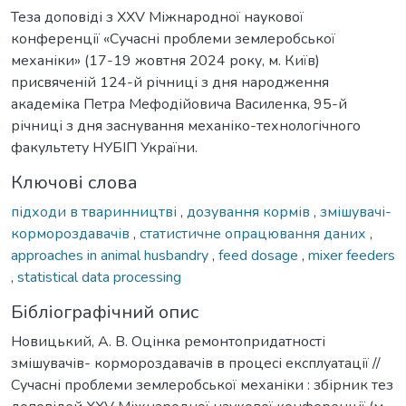
Теза доповіді з XXV Міжнародної наукової
конференції «Сучасні проблеми землеробської
механіки» (17-19 жовтня 2024 року, м. Київ)
присвяченій 124-й річниці з дня народження
академіка Петра Мефодійовича Василенка, 95-й
річниці з дня заснування механіко-технологічного
факультету НУБІП України.
Ключові слова
підходи в тваринництві
,
дозування кормів
,
змішувачі-
кормороздавачів
,
статистичне опрацювання даних
,
approaches in animal husbandry
,
feed dosage
,
mixer feeders
,
statistical data processing
Бібліографічний опис
Новицький, А. В. Оцінка ремонтопридатності
змішувачів- кормороздавачів в процесі експлуатації //
Сучасні проблеми землеробської механіки : збірник тез