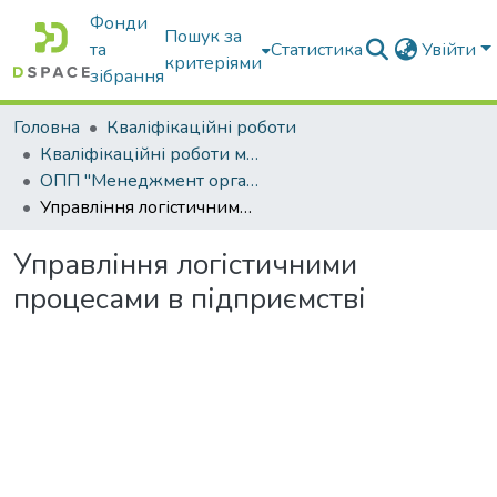
Фонди
Пошук за
та
Статистика
Увійти
критеріями
зібрання
Головна
Кваліфікаційні роботи
Кваліфікаційні роботи магістрів
ОПП "Менеджмент організацій і адміністрування"
Управління логістичними процесами в підприємстві
Управління логістичними
процесами в підприємстві
Вантажиться...