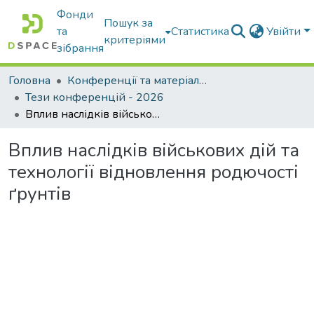
Фонди
Пошук за
та
Статистика
Увійти
критеріями
зібрання
Головна
Конференції та матеріали конференцій
Тези конференцій - 2026
Вплив наслідків військових дій та технології відновлення родючості ґрунтів
Вплив наслідків військових дій та
технології відновлення родючості
ґрунтів