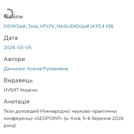
житься...
Файли
DENYSIuK_Teza_VPLYV_NASLIDKIV.pdf
(435,4 KB)
Дата
2026-03-05
Автори
Денисюк, Ксенія Русланівна
Видавець
НУБІП України
Анотація
Тези доповідей Міжнародної науково-практичної
конференції «GEOPOINT» (м. Київ, 5-6 березня 2026
року)