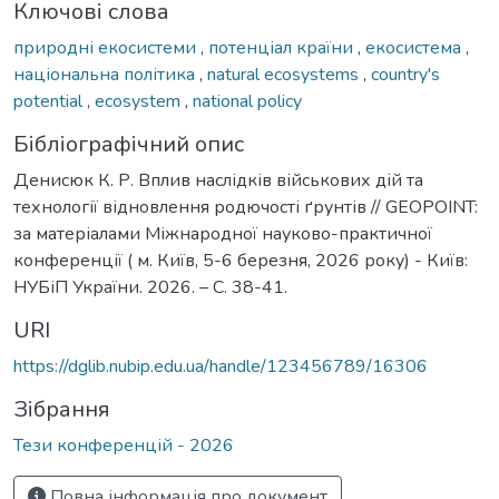
Ключові слова
природні екосистеми
,
потенціал країни
,
екосистема
,
національна політика
,
natural ecosystems
,
country's
potential
,
ecosystem
,
national policy
Бібліографічний опис
Денисюк К. Р. Вплив наслідків військових дій та
технології відновлення родючості ґрунтів // GEOPOINT:
за матеріалами Міжнародної науково-практичної
конференції ( м. Київ, 5-6 березня, 2026 року) - Київ:
НУБіП України. 2026. – С. 38-41.
URI
https://dglib.nubip.edu.ua/handle/123456789/16306
Зібрання
Тези конференцій - 2026
Повна інформація про документ