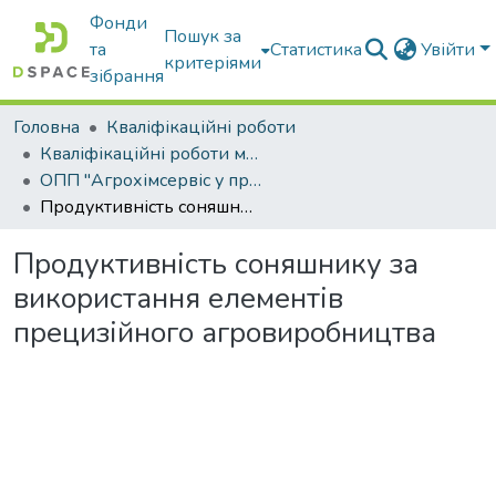
Фонди
Пошук за
та
Статистика
Увійти
критеріями
зібрання
Головна
Кваліфікаційні роботи
Кваліфікаційні роботи магістрів
ОПП "Агрохімсервіс у прецизійному агровиробництві"
Продуктивність соняшнику за використання елементів прецизійного агровиробництва
Продуктивність соняшнику за
використання елементів
прецизійного агровиробництва