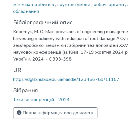
мінімізація збитків
,
ґрунтові умови
,
робочі органи
,
обладнання
Бібліографічний опис
Kobernyk, M. O. Main provisions of engineering manageme
harvesting machinery with reduction of root damage // С
землеробської механіки : збірник тез доповідей XX
наукової конференції (м. Київ, 17-19 жовтня 2024 р.)
України, 2024. - С.393-398.
URI
https://dglib.nubip.edu.ua/handle/123456789/11157
Зібрання
Тези конференцій - 2024
Повна інформація про документ