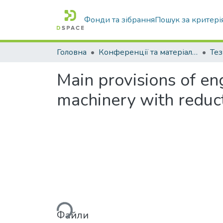
Фонди та зібрання
Пошук за критері
Головна
Конференції та матеріали конференцій
Тез
Main provisions of e
machinery with reduc
Вантажиться...
Файли