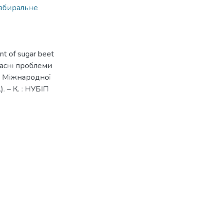
збиральне
nt of sugar beet
учасні проблеми
V Міжнародної
. – К. : НУБІП