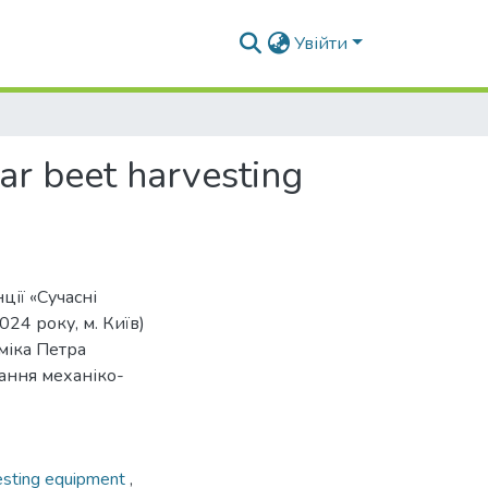
Увійти
ar beet harvesting
ції «Сучасні
24 року, м. Київ)
міка Петра
ання механіко-
esting equipment
,