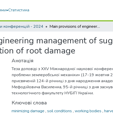
ями
Статистика
и конференцій - 2024
Main provisions of engineering management of sugar beet harvesting machinery with reduction of root damage
ngineering management of sug
tion of root damage
Анотація
Теза доповіді з XXV Міжнародної наукової конферен
проблеми землеробської механіки» (17-19 жовтня 20
присвяченій 124-й річниці з дня народження акаде
Мефодійовича Василенка, 95-й річниці з дня заснув
технологічного факультету НУБІП України.
Ключові слова
minimizing damage
,
soil conditions
,
working bodies
,
harv