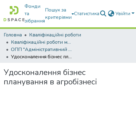
Фонди
Пошук за
та
Статистика
Увійти
критеріями
зібрання
Головна
Кваліфікаційні роботи
Кваліфікаційні роботи магістрів
ОПП "Адміністративний менеджмент"
Удосконалення бізнес планування в агробізнесі
Удосконалення бізнес
планування в агробізнесі