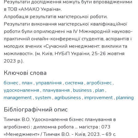
Результати дослідження можуть бути впровадженими
в ТОВ «АМАКО Україна».
Апробація результатів магістерської роботи.
Результати виконання магістерської кваліфікаційної
роботи були оприлюднені на IV Міжнародній науково-
практичній онлайн-конференції студентів, аспірантів і
молодих вчених «Сучасний менеджмент: виклики та
можливості». (м. Київ, НУБіП України, 25-26 жовтня
2023 р.).
Ключові слова
бізнес
,
план
,
управління
,
система
,
агробізнес
,
удосконалення
,
планування
,
business
,
plan
,
management
,
system
,
agribusiness
,
improvement
,
planning
Бібліографічний опис
Тимчак В.О. Удосконалення бізнес планування в
агробізнесі : дипломна робота ... магістра : 073
«Менеджмент» / Тимчак В.О. - Київ, 2023. – 69 с.