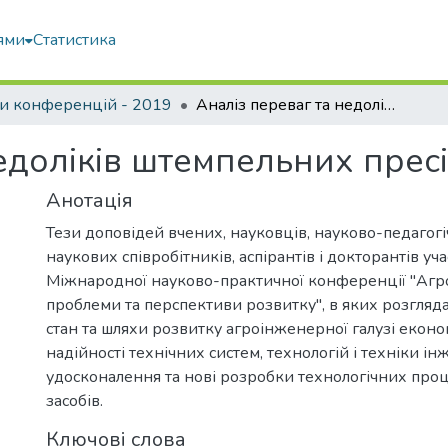
ями
Статистика
и конференцій - 2019
Аналіз переваг та недоліків штемпельних пресів
едоліків штемпельних прес
Анотація
Тези доповідей вчених, науковців, науково-педагогі
наукових співробітників, аспірантів і докторантів уча
Міжнародної науково-практичної конференції "Агро
проблеми та перспективи розвитку", в яких розгляд
стан та шляхи розвитку агроінженерної галузі еконо
надійності технічних систем, технологій і техніки інж
удосконалення та нові розробки технологічних проц
засобів.
Ключові слова