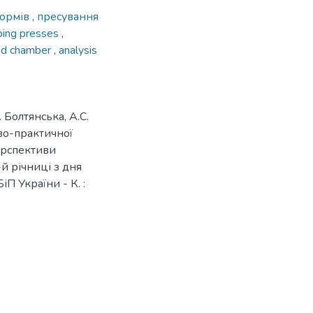
кормів
,
пресування
ing presses
,
sed chamber
,
analysis
 Болтянська, А.С.
во-практичної
ерспективи
й річниці з дня
П України - К. :