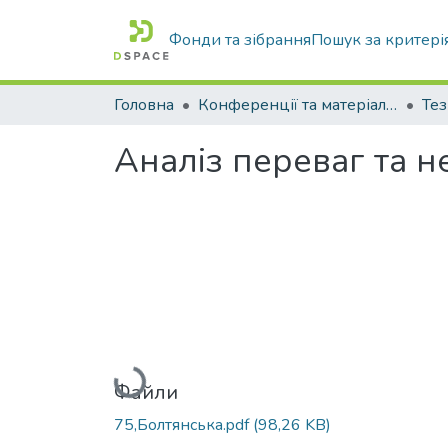
Фонди та зібрання
Пошук за критері
Головна
Конференції та матеріали конференцій
Тез
Аналіз переваг та н
Вантажиться...
Файли
75,Болтянська.pdf
(98,26 KB)