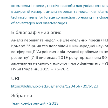
штемпельні преси
,
технічні засоби для ущільнення 
в закритій камері
,
аналіз переваг та недоліків
,
stamp
technical means for forage compaction
,
pressing in a clo
of advantages and disadvantages
Бібліографічний опис
Аналіз переваг та недоліків штемпельних пресів / Н.І.
Комар// Збірник тез доповідей ІІ міжнародної науко
конференції "Агроінженерія: сучасні проблеми та п
розвитку" (7-8 листопада 2019 року) присвячена 90-
заснування механіко-технологічного факультету НУБі
НУБіП України, 2019. – 75-76 с.
URI
https://dglib.nubip.edu.ua/handle/123456789/6523
Зібрання
Тези конференцій - 2019