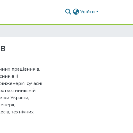
Увійти
ів
чних працівників,
сників ІІ
інженерія: сучасні
аються нинішній
міки України,
енерії,
есів, технічних