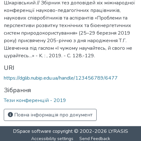
Шкарівський // Збірник тез доповідей xiх міжнародної
конференції науково-педагогічних працівників,
наукових співробітників та аспірантів «Проблеми та
перспективи розвитку технічних та біоенергетичних
систем природокористування» (25–29 березня 2019
року) присвячену 205-річчю з дня народження Т.Г.
Шевченка під гаслом «І чужому научайтесь, й свого не
цурайтесь…» - K. : , 2019. - С. 128.-129.
URI
https://dglib.nubip.edu.ua/handle/123456789/6477
Зібрання
Тези конференцій - 2019
Повна інформація про документ
DSpace software
copyright © 2002-2026
LYRASIS
Accessibility settings
Send Feedback