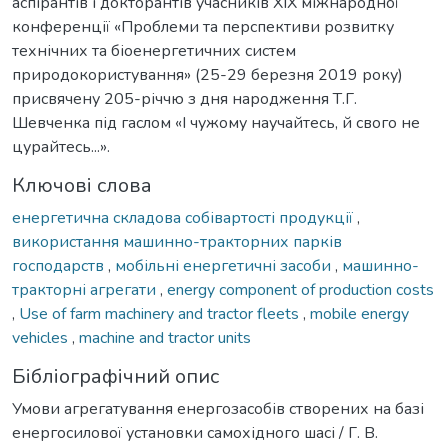
аспірантів і докторантів учасників XIX міжнародної
конференції «Проблеми та перспективи розвитку
технічних та біоенергетичних систем
природокористування» (25-29 березня 2019 року)
присвячену 205-річчю з дня народження Т.Г.
Шевченка під гаслом «І чужому научайтесь, й свого не
цурайтесь...».
Ключові слова
енергетична складова собівартості продукції
,
використання машинно-тракторних парків
господарств
,
мобільні енергетичні засоби
,
машинно-
тракторні агрегати
,
energy component of production costs
,
Use of farm machinery and tractor fleets
,
mobile energy
vehicles
,
machine and tractor units
Бібліографічний опис
Умови агрегатування енергозасобів створених на базі
енергосилової установки самохідного шасі / Г. В.