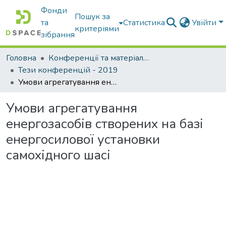
Фонди
Пошук за
та
Статистика
Увійти
критеріями
зібрання
Головна
Конференції та матеріали конференцій
Тези конференцій - 2019
Умови агрегатування енергозасобів створених на базі енергосилової установки самохідного шасі
Умови агрегатування
енергозасобів створених на базі
енергосилової установки
самохідного шасі