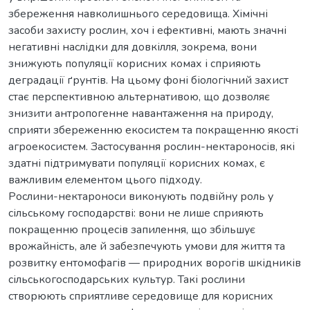
збереження навколишнього середовища. Хімічні
засоби захисту рослин, хоч і ефективні, мають значні
негативні наслідки для довкілля, зокрема, вони
знижують популяції корисних комах і сприяють
деградації ґрунтів. На цьому фоні біологічний захист
стає перспективною альтернативою, що дозволяє
знизити антропогенне навантаження на природу,
сприяти збереженню екосистем та покращенню якості
агроекосистем. Застосування рослин-нектароносів, які
здатні підтримувати популяції корисних комах, є
важливим елементом цього підходу.
Рослини-нектароноси виконують подвійну роль у
сільському господарстві: вони не лише сприяють
покращенню процесів запилення, що збільшує
врожайність, але й забезпечують умови для життя та
розвитку ентомофагів — природних ворогів шкідників
сільськогосподарських культур. Такі рослини
створюють сприятливе середовище для корисних