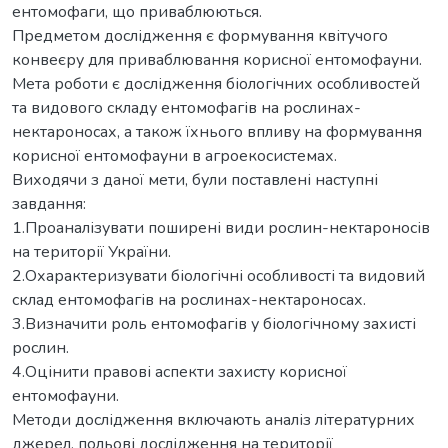
ентомофаги, що приваблюються.
Предметом дослідження є формування квітучого
конвеєру для приваблювання корисної ентомофауни.
Мета роботи є дослідження біологічних особливостей
та видового складу ентомофагів на рослинах-
нектароносах, а також їхнього впливу на формування
корисної ентомофауни в агроекосистемах.
Виходячи з даної мети, були поставлені наступні
завдання:
1.Проаналізувати поширені види рослин-нектароносів
на території України.
2.Охарактеризувати біологічні особливості та видовий
склад ентомофагів на рослинах-нектароносах.
3.Визначити роль ентомофагів у біологічному захисті
рослин.
4.Оцінити правові аспекти захисту корисної
ентомофауни.
Методи дослідження включають аналіз літературних
джерел, польові дослідження на території