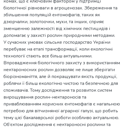
комах, що є ключовим фактором у підтримці
біологічної рівноваги в агроценозах. Збереження та
збільшення популяцій ентомофагів, таких як
дзюрчалки, золотоочки, мухи, та інших, сприяє
зменшенню залежності від хімічних пестицидів і
допомагає у захисті рослин природними методами.
У сучасних умовах сільське господарство України
перебуває на етапі трансформації, коли екологічні
технології стають все більш актуальними.
Впровадження біологічного захисту з використанням
нектароносних рослин дозволяє не лише зберігати
біорізноманіття, але й покращувати якість продукції,
роблячи її більш екологічно чистою та безпечною для
споживачів. Тому дослідження та розвиток систем
вирощування рослин-нектароносів та
приваблюванням корисних ентомофагів є нагальною
потребою для вітчизняної аграрної галузі, що робить
тему цієї бакалаврської роботи особливо актуальною.
Об’єктом дослідження є нектароносні рослини та