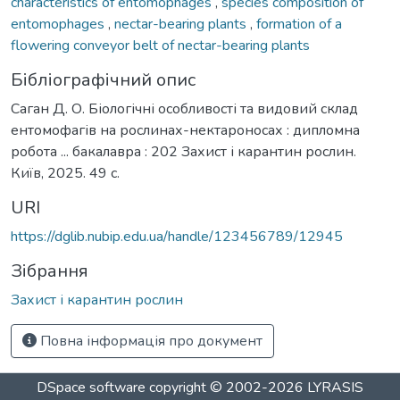
characteristics of entomophages
,
species composition of
entomophages
,
nectar-bearing plants
,
formation of a
flowering conveyor belt of nectar-bearing plants
Бібліографічний опис
Саган Д. О. Біологічні особливості та видовий склад
ентомофагів на рослинах-нектароносах : дипломна
робота ... бакалавра : 202 Захист і карантин рослин.
Київ, 2025. 49 с.
URI
https://dglib.nubip.edu.ua/handle/123456789/12945
Зібрання
Захист і карантин рослин
Повна інформація про документ
DSpace software
copyright © 2002-2026
LYRASIS