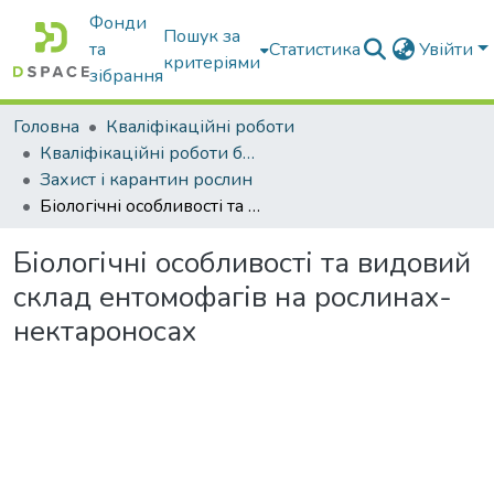
Фонди
Пошук за
та
Статистика
Увійти
критеріями
зібрання
Головна
Кваліфікаційні роботи
Кваліфікаційні роботи бакалаврів
Захист і карантин рослин
Біологічні особливості та видовий склад ентомофагів на рослинах-нектароносах
Біологічні особливості та видовий
склад ентомофагів на рослинах-
нектароносах