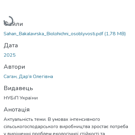
Вантажиться...
Файли
Sahan_Bakalavrska_Biolohichni_osoblyvosti.pdf
(1,78 MB)
Дата
2025
Автори
Саган, Дар’я Олегівна
Видавець
НУБіП України
Анотація
Актуальність теми. В умовах інтенсивного
сільськогосподарського виробництва зростає потреба
у вирішенні проблем екологічної стійкості та