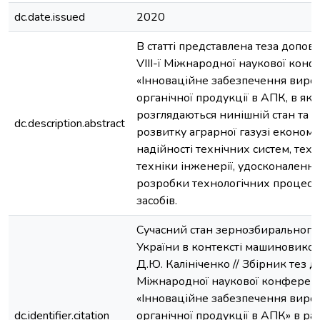
dc.date.issued
2020
В статті представлена теза допові
VIІІ-ї Міжнародної наукової конф
«Інноваційне забезпечення виро
органічної продукції в АПК, в як
розглядаються нинішній стан та 
dc.description.abstract
розвитку аграрної газузі економі
надійності технічних систем, техн
техніки інженерії, удосконалення
розробки технологічних процесів
засобів.
Сучасний стан зернозбирального
України в контексті машиновикор
Д.Ю. Калініченко // Збірник тез до
Міжнародної наукової конференц
«Інноваційне забезпечення виро
dc.identifier.citation
органічної продукції в АПК» в р