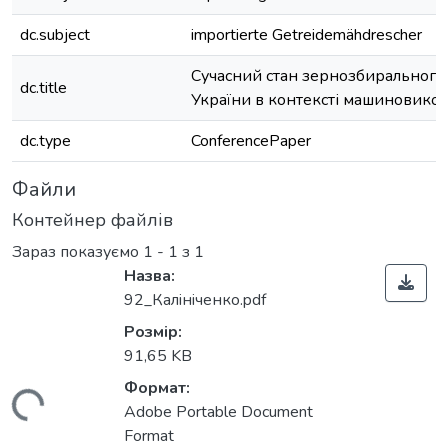
dc.subject
importierte Getreidemähdrescher
Сучасний стан зернозбирального
dc.title
України в контексті машиновико
dc.type
ConferencePaper
Файли
Контейнер файлів
Зараз показуємо
1 - 1 з 1
Назва:
92_Калiнiченко.pdf
Розмір:
91,65 KB
Формат:
житься...
Adobe Portable Document
Format