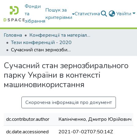
Фонди
Пошук за
та
Статистика
Увійти
критеріями
зібрання
Головна
Конференції та матеріали конференцій
Тези конференцій - 2020
Сучасний стан зернозбирального парку України в контексті машиновикористання
Сучасний стан зернозбирального
парку України в контексті
машиновикористання
Скорочена інформація про документ
dc.contributor.author
Калініченко, Дмитро Юрійович
dc.date.accessioned
2021-07-02T07:50:14Z