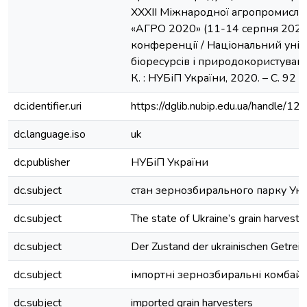
XXXII Міжнародної агропромисло
«АГРО 2020» (11-14 серпня 2020 
конференції / Національний унів
біоресурсів і природокористуванн
К. : НУБіП України, 2020. – C. 92
dc.identifier.uri
https://dglib.nubip.edu.ua/handle/
dc.language.iso
uk
dc.publisher
НУБіП України
dc.subject
стан зернозбирального парку Ук
dc.subject
The state of Ukraine’s grain harvestin
dc.subject
Der Zustand der ukrainischen Getreid
dc.subject
імпортні зернозбиральні комбай
dc.subject
imported grain harvesters