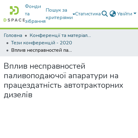
Фонди
Пошук за
та
Статистика
Увійти
критеріями
зібрання
Головна
Конференції та матеріали конференцій
Тези конференцій - 2020
Вплив несправностей паливоподаючої апаратури на працездатність автотракторних дизелів
Вплив несправностей
паливоподаючої апаратури на
працездатність автотракторних
дизелів