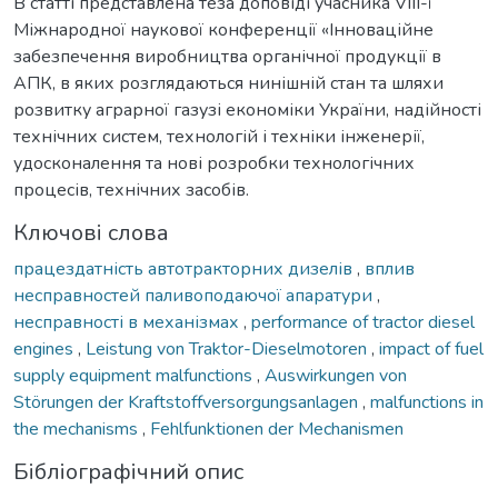
В статті представлена теза доповіді учасника VIІІ-ї
Міжнародної наукової конференції «Інноваційне
забезпечення виробництва органічної продукції в
АПК, в яких розглядаються нинішній стан та шляхи
розвитку аграрної газузі економіки України, надійності
технічних систем, технологій і техніки інженерії,
удосконалення та нові розробки технологічних
процесів, технічних засобів.
Ключові слова
працездатність автотракторних дизелів
,
вплив
несправностей паливоподаючої апаратури
,
несправності в механізмах
,
performance of tractor diesel
engines
,
Leistung von Traktor-Dieselmotoren
,
impact of fuel
supply equipment malfunctions
,
Auswirkungen von
Störungen der Kraftstoffversorgungsanlagen
,
malfunctions in
the mechanisms
,
Fehlfunktionen der Mechanismen
Бібліографічний опис