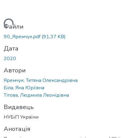
иться...
Файли
90_Яремчук.pdf
(91,37 KB)
Дата
2020
Автори
Яремчук, Тетяна Олександрівна
Біла, Яна Юріївна
Тітова, Людмила Леонідівна
Видавець
НУБіП України
Анотація