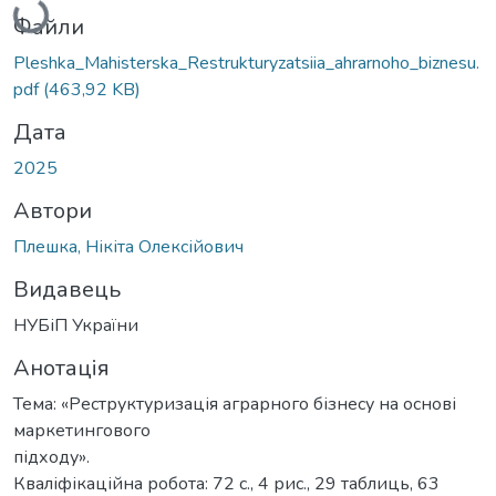
Вантажиться...
Файли
Pleshka_Mahisterska_Restrukturyzatsiia_ahrarnoho_biznesu.
pdf
(463,92 KB)
Дата
2025
Автори
Плешка, Нікіта Олексійович
Видавець
НУБіП України
Анотація
Тема: «Реструктуризація аграрного бізнесу на основі
маркетингового
підходу».
Кваліфікаційна робота: 72 с., 4 рис., 29 таблиць, 63