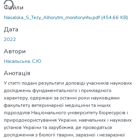
ься...
Файли
Nasalska_S_Tezy_Alhorytm_monitorynhu.pdf
(454,66 KB)
Дата
2022
Автори
Насальська, С.Ю
Анотація
У статті подані результати доповіді учасників наукових
досліджень фундаментального і прикладного
характеру, одержані за останні роки науковцями
факультету ветеринарної медицини та інших
підрозділів Національного університету біоресурсів і
природокористування України, навчальних і наукових
установ України та зарубіжжя, де проводяться
дослідження з біології тварин, заразної і незаразної