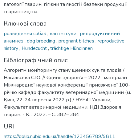
патології тварин, гігієни та якості і безпеки продукції
тваринництва.
Ключові слова
розведення собак
,
вагітні суки
,
репродуктивний
анамнез
,
dog breeding
,
pregnant bitches
,
reproductive
history
,
Hundezucht
,
trächtige Hündinnen
Бібліографічний опис
Алгоритм моніторингу стану щенних сук та плодів /
Насальська С.Ю. // Єдине здоров’я – 2022 : матеріали
Міжнародної наукової конференції присвяченої 100-
річчю кафедр факультету ветеринарної медицини (м.
Київ, 22-24 вересня 2022 р.) / НУБіП України,
Факультет ветеринарної медицини, НДІ Здоров’я
тварин. - К. : 2022. – С. 382– 384
URI
https://dglib.nubip.edu.ua/handle/123456789/9811