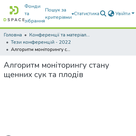
Фонди
Пошук за
та
Статистика
Увійти
критеріями
зібрання
Головна
Конференції та матеріали конференцій
Тези конференцій - 2022
Алгоритм моніторингу стану щенних сук та плодів
Алгоритм моніторингу стану
щенних сук та плодів