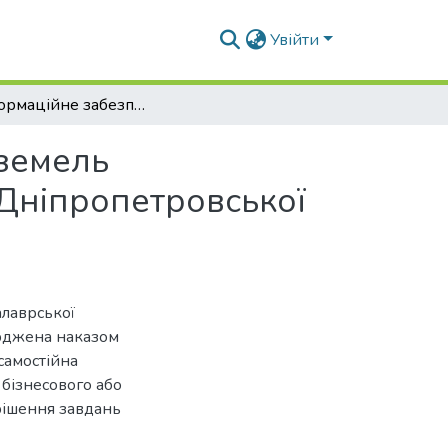
Увійти
Геоінформаційне забезпечення інвентаризації земель сільськогосподарського призначення в межах Дніпропетровської області
 земель
Дніпропетровської
алаврської
ерджена наказом
самостійна
 бізнесового або
рішення завдань