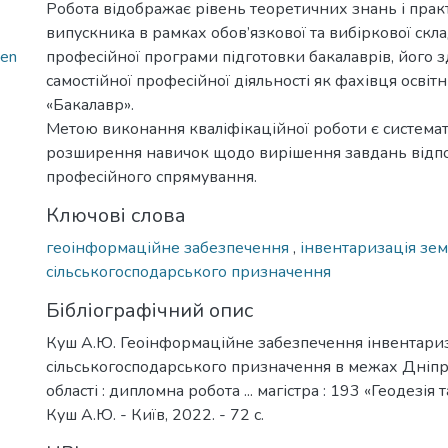
Робота відображає рівень теоретичних знань і пра
випускника в рамках обов’язкової та вибіркової скл
hen
професійної програми підготовки бакалаврів, його з
самостійної професійної діяльності як фахівця освіт
«Бакалавр».
Метою виконання кваліфікаційної роботи є системат
розширення навичок щодо вирішення завдань відп
професійного спрямування.
Ключові слова
геоінформаційне забезпечення
,
інвентаризація зе
сільськогосподарського призначення
Бібліографічний опис
Куш А.Ю. Геоінформаційне забезпечення інвентариз
сільськогосподарського призначення в межах Дніп
області : дипломна робота ... магістра : 193 «Геодезія 
Куш А.Ю. - Київ, 2022. - 72 с.