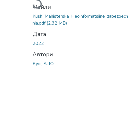
Файли
Kush_Мahisterska_Heoinformatsiine_zabezpec
nia.pdf
(2,32 MB)
Дата
2022
Автори
Куш, А. Ю.