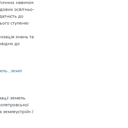
ктичних навичок
адових освітньо-
датність до
нього ступеню
изація знань та
овідно до
мель
,
землі
ації земель
ропетровської
та землеустрій» /