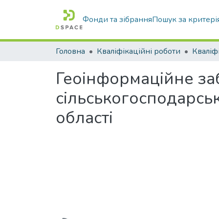
Фонди та зібрання
Пошук за критері
Головна
Кваліфікаційні роботи
Геоінформаційне за
сільськогосподарсь
області
Вантажиться...