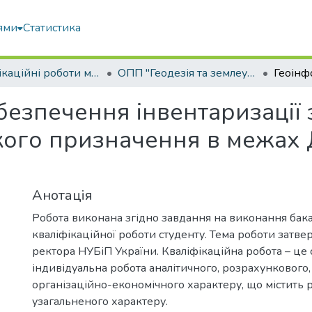
ями
Статистика
Кваліфікаційні роботи магістрів
ОПП "Геодезія та землеустрій"
безпечення інвентаризації
кого призначення в межах 
Анотація
Робота виконана згідно завдання на виконання бак
кваліфікаційної роботи студенту. Тема роботи затв
ректора НУБіП України. Кваліфікаційна робота – це 
індивідуальна робота аналітичного, розрахункового,
організаційно-економічного характеру, що містить 
узагальненого характеру.