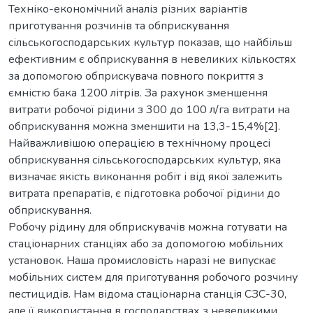
Техніко-економічний аналіз різних варіантів
приготування розчинів та обприскування
сільськогосподарських культур показав, що найбільш
ефективним є обприскування в невеликих кількостях
за допомогою обприскувача повного покриття з
ємністю бака 1200 літрів. За рахунок зменшення
витрати робочої рідини з 300 до 100 л/га витрати на
обприскування можна зменшити на 13,3-15,4%[2].
Найважливішою операцією в технічному процесі
обприскування сільськогосподарських культур, яка
визначає якість виконання робіт і від якої залежить
витрата препаратів, є підготовка робочої рідини до
обприскування.
Робочу рідину для обприскувачів можна готувати на
стаціонарних станціях або за допомогою мобільних
установок. Наша промисловість наразі не випускає
мобільних систем для приготування робочого розчину
пестицидів. Нам відома стаціонарна станція СЗС-30,
але її використання в господарствах з невеликими