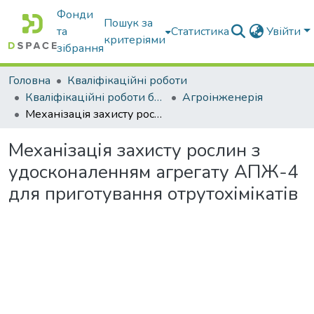
Фонди
Пошук за
та
Статистика
Увійти
критеріями
зібрання
Головна
Кваліфікаційні роботи
Кваліфікаційні роботи бакалаврів
Агроінженерія
Механізація захисту рослин з удосконаленням агрегату АПЖ-4 для приготування отрутохімікатів
Механізація захисту рослин з
удосконаленням агрегату АПЖ-4
для приготування отрутохімікатів