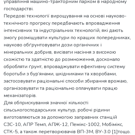
управління машино-тракторним парком в народному
господарстві.
Передові технології вирощування на основі науково-
технічного прогресу передбачають впровадження
інтенсивних та індустріальних технологій, які дають
змогу розміщувати культури по кращих попередниках,
науково обґрунтовувати дози органічних і
мінеральних добрив, висівати насіння з високою
схожістю та здатністю до розмноження, досконало
обробляти ґрунт, впроваджувати ефективну систему
боротьби з бур’янами, шкідниками та хворобами,
застосовувати раціональні способи збирання врожаю,
організовувати та раціонально оплачувати працю
механізаторів.
Для обприскування значної кількості
сільськогосподарських культур, робочі рідини
виготовляються за допомогою заправних станцій
СЗС-10, АПР Темп, АПЖ-12, Пемікс-1002, Мобімікс,
СТК-5, а також перетворювачів ВП-3М, ВУ-3.0 [1]тощо.