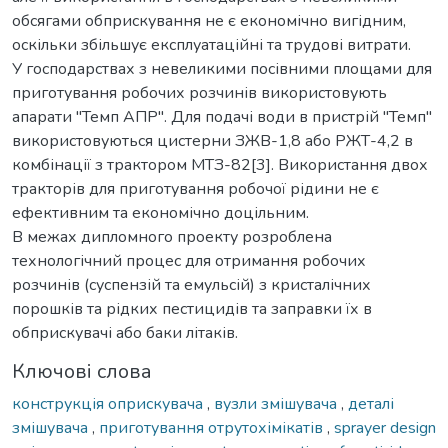
обсягами обприскування не є економічно вигідним,
оскільки збільшує експлуатаційні та трудові витрати.
У господарствах з невеликими посівними площами для
приготування робочих розчинів використовують
апарати "Темп АПР". Для подачі води в пристрій "Темп"
використовуються цистерни ЗЖВ-1,8 або РЖТ-4,2 в
комбінації з трактором МТЗ-82[3]. Використання двох
тракторів для приготування робочої рідини не є
ефективним та економічно доцільним.
В межах дипломного проекту розроблена
технологічний процес для отримання робочих
розчинів (суспензій та емульсій) з кристалічних
порошків та рідких пестицидів та заправки їх в
обприскувачі або баки літаків.
Ключові слова
конструкція оприскувача
,
вузли змішувача
,
деталі
змішувача
,
приготування отрутохімікатів
,
sprayer design