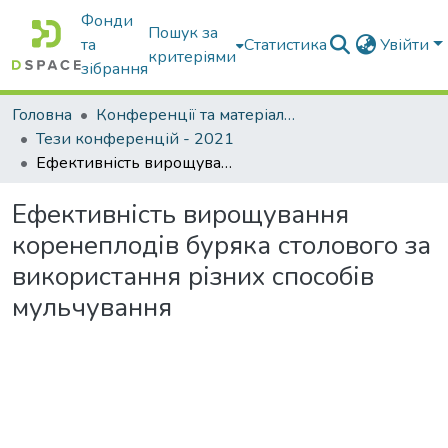
Фонди
Пошук за
та
Статистика
Увійти
критеріями
зібрання
Головна
Конференції та матеріали конференцій
Тези конференцій - 2021
Ефективність вирощування коренеплодів буряка столового за використання різних способів мульчування
Ефективність вирощування
коренеплодів буряка столового за
використання різних способів
мульчування