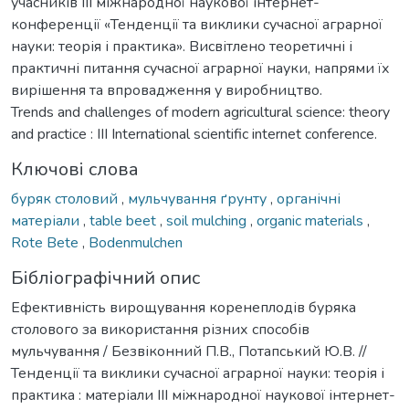
учасників IIІ міжнародної наукової інтернет-
конференції «Тенденції та виклики сучасної аграрної
науки: теорія і практика». Висвітлено теоретичні і
практичні питання сучасної аграрної науки, напрями їх
вирішення та впровадження у виробництво.
Trends and challenges of modern agricultural science: theory
and practice : III International scientific internet conference.
Ключові слова
буряк столовий
,
мульчування ґрунту
,
органічні
матеріали
,
table beet
,
soil mulching
,
organic materials
,
Rote Bete
,
Bodenmulchen
Бібліографічний опис
Ефективність вирощування коренеплодів буряка
столового за використання різних способів
мульчування / Безвіконний П.В., Потапський Ю.В. //
Тенденції та виклики сучасної аграрної науки: теорія і
практика : матеріали IIІ міжнародної наукової інтернет-