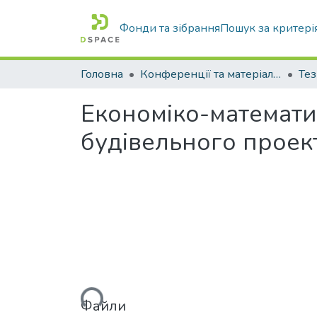
Фонди та зібрання
Пошук за критері
Головна
Конференції та матеріали конференцій
Тез
Економіко-математич
будівельного проек
Вантажиться...
Файли