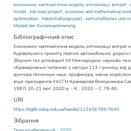
економіко-математична модель оптимізації витрат
,
model
,
toll road project
,
economic and mathematical mode
optimisation
,
Mautstraßenprojekt
,
wirtschaftliches und 
Modell der Kostenoptimierung
Бібліографічний опис
Економіко-математична модель оптимізації витрат і
будівельного проекту платної автомобільної дороги /
Збірник тез доповідей VIІ Міжнародної науково-тех
«Крамаровські читання» з нагоди 113-ї річниці від
доктора технічних наук, професора, члена-кореспо
віце-президента УАСГН Крамарова Володимира Сав
1987) 20-21 лют. 2020 р. - К. : 2020. – С. 78-80.
URI
https://dglib.nubip.edu.ua/handle/123456789/7645
Зібрання
Тези конференцій - 2020