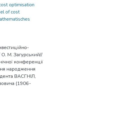
cost optimisation
l of cost
mathematisches
нвестиційно-
 О. М. Загурський//
нічної конференції
 дня народження
ндента ВАСГНІЛ,
овича (1906-