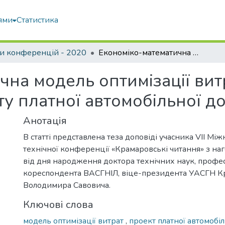
ями
Статистика
и конференцій - 2020
Економіко-математична модель оптимізації витрат інвестиційно- будівельного проекту платної автомобільної дороги
на модель оптимізації вит
ту платної автомобільної д
Анотація
В статті представлена теза доповіді учасника VIІ Мі
технічної конференції «Крамаровські читання» з наг
від дня народження доктора технічних наук, профес
кореспондента ВАСГНІЛ, віце-президента УАСГН К
Володимира Савовича.
Ключові слова
модель оптимізації витрат
,
проект платної автомобі