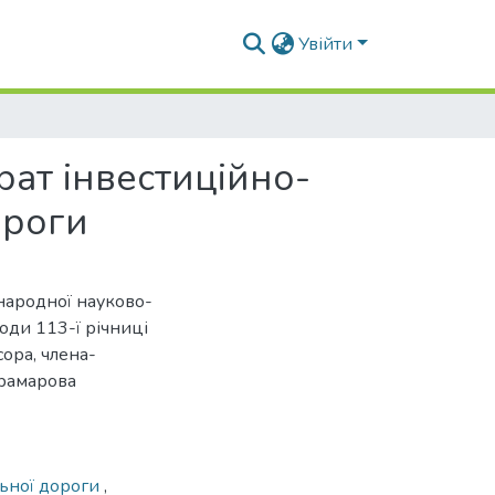
Увійти
рат інвестиційно-
ороги
жнародної науково-
оди 113-ї річниці
ора, члена-
рамарова
льної дороги
,