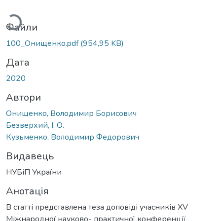
ажиться...
Файли
100_Онищенко.pdf
(954,95 KB)
Дата
2020
Автори
Онищенко, Володимир Борисович
Безверхий, І. О.
Кузьменко, Володимир Федорович
Видавець
НУБіП України
Анотація
В статті представлена теза доповіді учасників XV
Міжнародної науково- практичної конференції