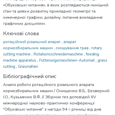
«Обуховські читання», в яких розглядаються нинішній
стан та шляхи розвитку прикладної геометрії та
інженерної графіки, дизайну, питання викладання
графічних дисциплін.
Ключові слова
ротаційний різальний апарат
,
апарат
кормозбиральних машин
,
скошування трав
,
rotary
cutting machine
,
Rotationsschneidemaschine
,
feeding
machine apparatus
,
Fütterungsmaschinen-Automat
,
grass
cutting
,
Grasmähen
Бібліографічний опис
Аналіз роботи ротаційного різального апарата
кормозбиральних машин / Онищенко В.Б., Безверхий
І.О., Кузьменко В.Ф. // Збірник тез доповідей XV
міжнародної науково-практичної конференції
"Обухівські читання" з нагоди 94-ї річниці від дня