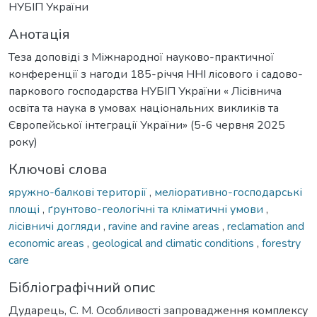
НУБІП України
Анотація
Теза доповіді з Міжнародної науково-практичної
конференції з нагоди 185-річчя ННІ лісового і садово-
паркового господарства НУБІП України « Лісівнича
освіта та наука в умовах національних викликів та
Європейської інтеграції України» (5-6 червня 2025
року)
Ключові слова
яружно-балкові території
,
меліоративно-господарські
площі
,
ґрунтово-геологічні та кліматичні умови
,
лісівничі догляди
,
ravine and ravine areas
,
reclamation and
economic areas
,
geological and climatic conditions
,
forestry
care
Бібліографічний опис
Дударець, С. М. Особливості запровадження комплексу