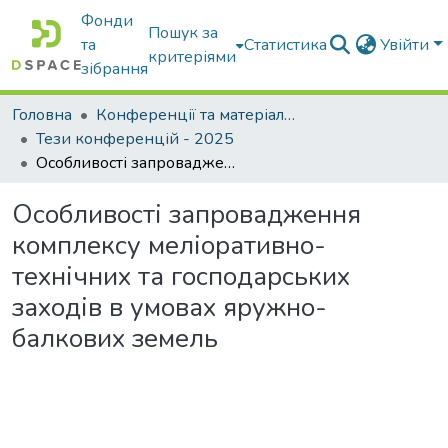
Фонди
Пошук за
та
Статистика
Увійти
критеріями
зібрання
Головна
Конференції та матеріали конференцій
Тези конференцій - 2025
Особливості запровадження комплексу меліоративно-технічних та господарських заходів в умовах яружно-балкових земель
Особливості запровадження
комплексу меліоративно-
технічних та господарських
заходів в умовах яружно-
балкових земель