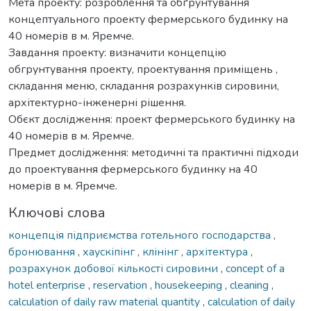
Мета проекту: розроблення та обґрунтування
концептуального проекту фермерського будинку на
40 номерів в м. Яремче.
Завдання проекту: визначити концепцію
обгрунтування проекту, проектування приміщень ,
складання меню, складання розрахунків сировини,
архітектурно-інженерні рішення.
Обєкт дослідження: проект фермерського будинку на
40 номерів в м. Яремче.
Предмет дослідження: методичні та практичні підходи
до проектування фермерського будинку на 40
номерів в м. Яремче.
Ключові слова
концепція підприємства готельного господарства
,
бронювання
,
хаускіпінг
,
клінінг
,
архітектура
,
розрахунок добової кількості сировини
,
concept of a
hotel enterprise
,
reservation
,
housekeeping
,
cleaning
,
calculation of daily raw material quantity
,
calculation of daily