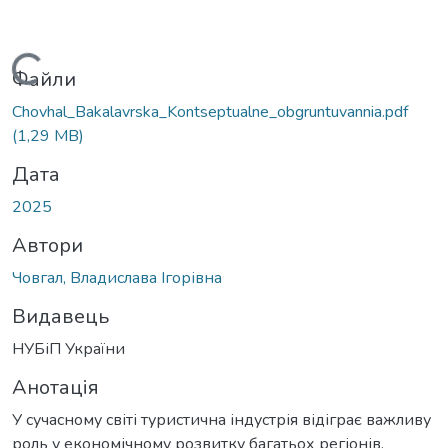
Вантажиться...
Файли
Chovhal_Bakalavrska_Kontseptualne_obgruntuvannia.pdf
(1,29 MB)
Дата
2025
Автори
Човгал, Владислава Ігорівна
Видавець
НУБіП України
Анотація
У сучасному світі туристична індустрія відіграє важливу
роль у економічному розвитку багатьох регіонів.