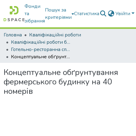
Фонди
Пошук за
та
Статистика
Увійти
критеріями
зібрання
Головна
Кваліфікаційні роботи
Кваліфікаційні роботи бакалаврів
Готельно-ресторанна справа
Концептуальне обґрунтування фермерського будинку на 40 номерів
Концептуальне обґрунтування
фермерського будинку на 40
номерів